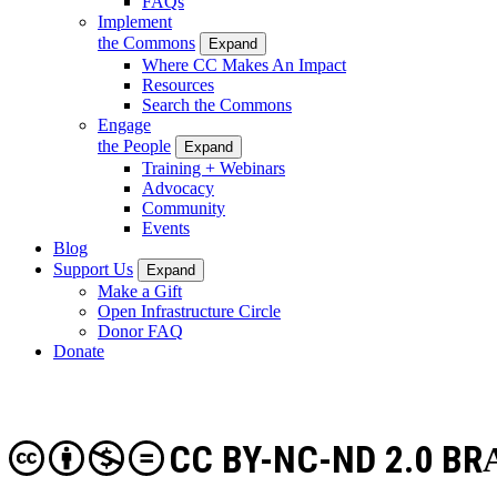
FAQs
Implement
the Commons
Expand
Where CC Makes An Impact
Resources
Search the Commons
Engage
the People
Expand
Training + Webinars
Advocacy
Community
Events
Blog
Support Us
Expand
Make a Gift
Open Infrastructure Circle
Donor FAQ
Donate
CC BY-NC-ND 2.0 BR