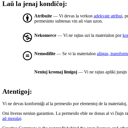
Laŭ la jenaj kondiĉoj:
Atribuite
— Vi devas la verkon
adekvate atribui
, p
permesinto subtenas vin aŭ vian uzon.
Nekomerce
— Vi ne rajtas uzi la materialon por
ko
Nemodifite
— Se vi la materialon
aliigas, transfor
Neniuj kromaj limigoj
— Vi ne rajtas apliki jurajn
Atentigoj:
Vi ne devas konformiĝi al la permesilo por elementoj de la materialoj, 
Oni liveras neniun garantion. La permesilo eble ne donas al vi ĉiujn raj
aŭ moralaj
.