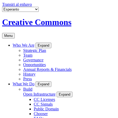
Transiri al enhavo
Creative Commons
Menu
Who We Are
Expand
Strategic Plan
Team
Governance
Opportunities
Annual Reports & Financials
History
Press
What We Do
Expand
Build
Open Infrastructure
Expand
CC Licenses
CC Signals
Public Domain
Chooser