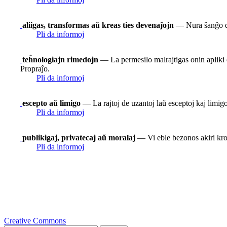
aliigas, transformas aŭ kreas ties devenaĵojn
— Nura ŝanĝo de
Pli da informoj
teĥnologiajn rimedojn
— La permesilo malrajtigas onin apliki e
Propraĵo.
Pli da informoj
escepto aŭ limigo
— La rajtoj de uzantoj laŭ esceptoj kaj limigoj
Pli da informoj
publikigaj, privatecaj aŭ moralaj
— Vi eble bezonos akiri krom
Pli da informoj
Creative Commons