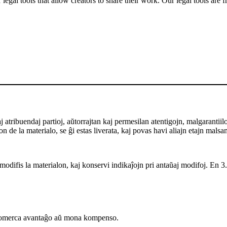
gal tools that allow creators to share their work. Our legal tools are fr
ribuendaj partioj, aŭtorrajtan kaj permesilan atentigojn, malgarantiilon ka
 de la materialo, se ĝi estas liverata, kaj povas havi aliajn etajn malsa
odifis la materialon, kaj konservi indikaĵojn pri antaŭaj modifoj. En 3.0
komerca avantaĝo aŭ mona kompenso.