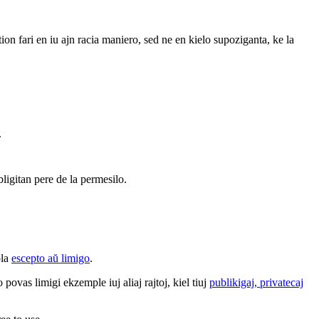
 tion fari en iu ajn racia maniero, sed ne en kielo supoziganta, ke la
.
bligitan pere de la permesilo.
bla
escepto aŭ limigo
.
povas limigi ekzemple iuj aliaj rajtoj, kiel tiuj
publikigaj, privatecaj