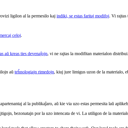
rovizi ligilon al la permesilo kaj
indiki, se estas faritaj modifoj
. Vi rajtas
mercaj celoj
.
mas aŭ kreas ties devenaĵojn
, vi ne rajtas la modifitan materialon distribui
 ilojn aŭ
teĥnologiajn rimedojn
, kiuj jure limigus uzon de la materialo, e
apartenantaj al la publikaĵaro, aŭ kie via uzo estas permesita laŭ aplike
tigojn, bezonatajn por la uzo intencata de vi. La utiligon de la materialo 