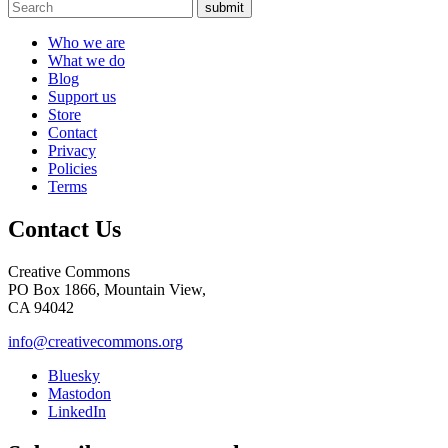
submit
Who we are
What we do
Blog
Support us
Store
Contact
Privacy
Policies
Terms
Contact Us
Creative Commons
PO Box 1866, Mountain View,
CA 94042
info@creativecommons.org
Bluesky
Mastodon
LinkedIn