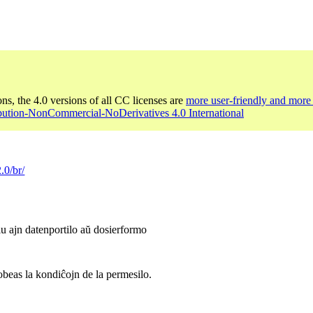
ons, the 4.0 versions of all CC licenses are
more user-friendly and more 
ibution-NonCommercial-NoDerivatives 4.0 International
.0/br/
iu ajn datenportilo aŭ dosierformo
 obeas la kondiĉojn de la permesilo.