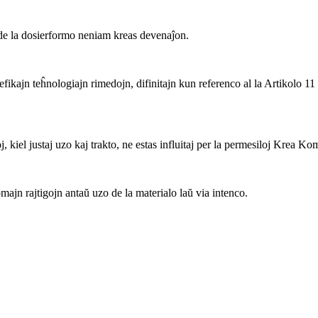
 la dosierformo neniam kreas devenaĵon.
fikajn teĥnologiajn rimedojn, difinitajn kun referenco al la Artikolo 11
, kiel justaj uzo kaj trakto, ne estas influitaj per la permesiloj Krea K
ajn rajtigojn antaŭ uzo de la materialo laŭ via intenco.