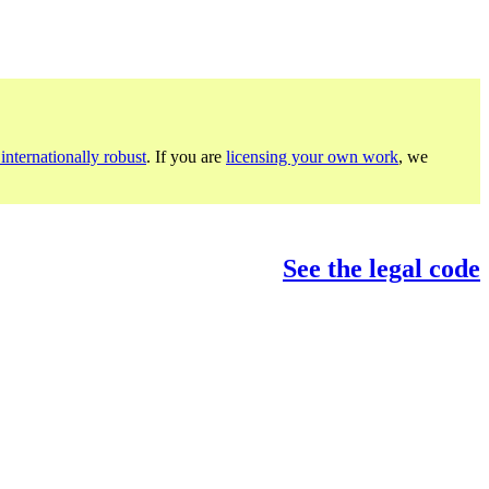
internationally robust
. If you are
licensing your own work
, we
See the legal code