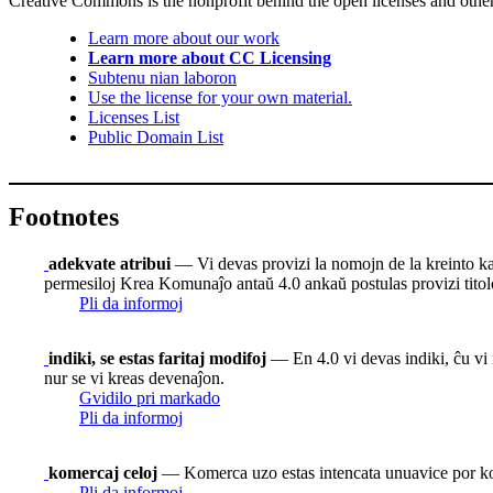
Creative Commons is the nonprofit behind the open licenses and other le
Learn more about our work
Learn more about CC Licensing
Subtenu nian laboron
Use the license for your own material.
Licenses List
Public Domain List
Footnotes
adekvate atribui
— Vi devas provizi la nomojn de la kreinto kaj at
permesiloj Krea Komunaĵo antaŭ 4.0 ankaŭ postulas provizi titolon
Pli da informoj
indiki, se estas faritaj modifoj
— En 4.0 vi devas indiki, ĉu vi m
nur se vi kreas devenaĵon.
Gvidilo pri markado
Pli da informoj
komercaj celoj
— Komerca uzo estas intencata unuavice por 
Pli da informoj