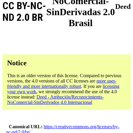
NoComercial-
CC BY-NC-
Deed
SinDerivadas 2.0
ND 2.0 BR
Brasil
Notice
This is an older version of this license. Compared to previous
versions, the 4.0 versions of all CC licenses are
more user-
friendly and more internationally robust
. If you are
licensing
your own work
, we strongly recommend the use of the 4.0
license instead:
Deed - Atribución/Reconocimiento-
NoComercial-SinDerivados 4.0 Internacional
Canonical URL
https://creativecommons.org/licenses/by-
nc-nd/2.0/br/