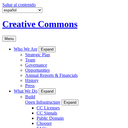
Saltar al contenido
Creative Commons
Menu
Who We Are
Expand
Strategic Plan
Team
Governance
Opportunities
Annual Reports & Financials
History
Press
What We Do
Expand
Build
Open Infrastructure
Expand
CC Licenses
CC Signals
Public Domain
Chooser