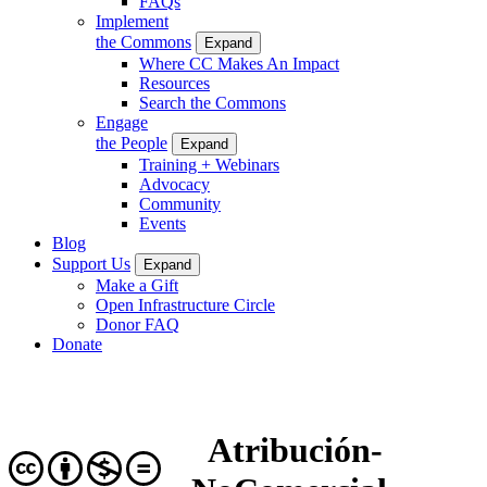
FAQs
Implement
the Commons
Expand
Where CC Makes An Impact
Resources
Search the Commons
Engage
the People
Expand
Training + Webinars
Advocacy
Community
Events
Blog
Support Us
Expand
Make a Gift
Open Infrastructure Circle
Donor FAQ
Donate
Atribución-