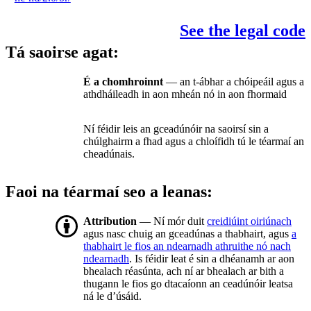
See the legal code
Tá saoirse agat:
É a chomhroinnt
— an t-ábhar a chóipeáil agus a
athdháileadh in aon mheán nó in aon fhormaid
Ní féidir leis an gceadúnóir na saoirsí sin a
chúlghairm a fhad agus a chloífidh tú le téarmaí an
cheadúnais.
Faoi na téarmaí seo a leanas:
Attribution
— Ní mór duit
creidiúint oiriúnach
agus nasc chuig an gceadúnas a thabhairt, agus
a
thabhairt le fios an ndearnadh athruithe nó nach
ndearnadh
. Is féidir leat é sin a dhéanamh ar aon
bhealach réasúnta, ach ní ar bhealach ar bith a
thugann le fios go dtacaíonn an ceadúnóir leatsa
ná le d’úsáid.