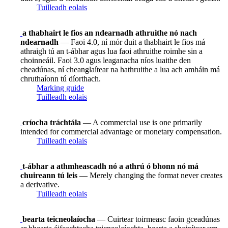
Tuilleadh eolais
a thabhairt le fios an ndearnadh athruithe nó nach
ndearnadh
— Faoi 4.0, ní mór duit a thabhairt le fios má
athraigh tú an t-ábhar agus lua faoi athruithe roimhe sin a
choinneáil. Faoi 3.0 agus leaganacha níos luaithe den
cheadúnas, ní cheanglaítear na hathruithe a lua ach amháin má
chruthaíonn tú díorthach.
Marking guide
Tuilleadh eolais
críocha tráchtála
— A commercial use is one primarily
intended for commercial advantage or monetary compensation.
Tuilleadh eolais
t-ábhar a athmheascadh nó a athrú ó bhonn nó má
chuireann tú leis
— Merely changing the format never creates
a derivative.
Tuilleadh eolais
bearta teicneolaíocha
— Cuirtear toirmeasc faoin gceadúnas