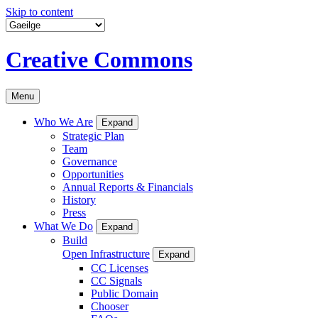
Skip to content
Creative Commons
Menu
Who We Are
Expand
Strategic Plan
Team
Governance
Opportunities
Annual Reports & Financials
History
Press
What We Do
Expand
Build
Open Infrastructure
Expand
CC Licenses
CC Signals
Public Domain
Chooser