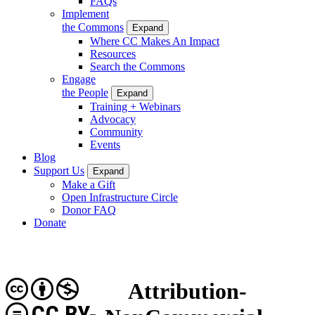
FAQs
Implement
the Commons
Expand
Where CC Makes An Impact
Resources
Search the Commons
Engage
the People
Expand
Training + Webinars
Advocacy
Community
Events
Blog
Support Us
Expand
Make a Gift
Open Infrastructure Circle
Donor FAQ
Donate
Attribution-
CC BY-