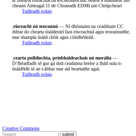
ar bhearta éifeachtacha teicneolaíochta, bearta a shainítear um
cheann Airteagal 11 de Chonradh EDMI um Chóipcheart
Tuilleadh eolais
eisceacht nó teorannú
— Ní dhéanann na ceadúnais CC
difear do chearta úsáideoirí faoi eisceachtaí agus teorannuithe,
mar shampla úsáid chóir agus cóirdhéileáil.
Tuilleadh eolais
cearta poiblíochta, príobháideachais nó morálta
—
D’fhéadfadh sé gur gá duit ceadanna breise a fháil sula n-
úsáidfidh tú an t-ábhar mar atá beartaithe agat.
Tuilleadh eolais
Creative Commons
submit