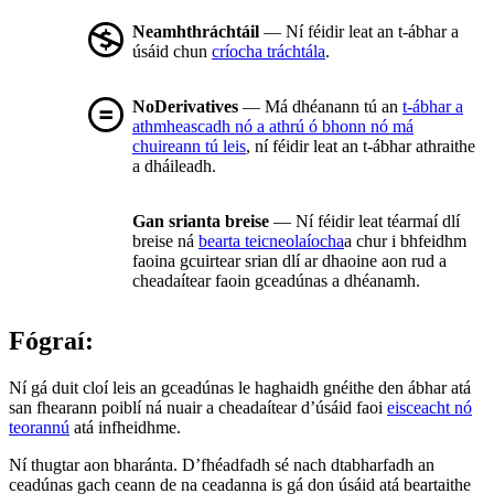
Neamhthráchtáil
— Ní féidir leat an t-ábhar a
úsáid chun
críocha tráchtála
.
NoDerivatives
— Má dhéanann tú an
t-ábhar a
athmheascadh nó a athrú ó bhonn nó má
chuireann tú leis
, ní féidir leat an t-ábhar athraithe
a dháileadh.
Gan srianta breise
— Ní féidir leat téarmaí dlí
breise ná
bearta teicneolaíocha
a chur i bhfeidhm
faoina gcuirtear srian dlí ar dhaoine aon rud a
cheadaítear faoin gceadúnas a dhéanamh.
Fógraí:
Ní gá duit cloí leis an gceadúnas le haghaidh gnéithe den ábhar atá
san fhearann poiblí ná nuair a cheadaítear d’úsáid faoi
eisceacht nó
teorannú
atá infheidhme.
Ní thugtar aon bharánta. D’fhéadfadh sé nach dtabharfadh an
ceadúnas gach ceann de na ceadanna is gá don úsáid atá beartaithe