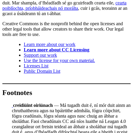
duit. Mar shampla, d’fhéadfadh sé go gcuirfeadh cearta eile,
cearta
poiblíochta, príobháideachais nó morálta
, cuir i gcás, teorainn ar an
gcaoi a úsáideann tú an t-ábhar.
Creative Commons is the nonprofit behind the open licenses and
other legal tools that allow creators to share their work. Our legal
tools are free to use.
Learn more about our work
Learn more about CC Licensing
Support our work
Use the license for your own material.
Licenses List
Public Domain List
Footnotes
creidiúint oiriúnach
— Má tugadh duit é, ní mór duit ainm an
chruthaitheora agus na bpáirtithe admhála, fógra cóipchirt,
fógra ceadúnais, fógra séanta agus nasc chuig an ábhar a
sholáthar. Faoi cheadúnais CC atá níos luaithe ná Leagan 4.0
ceanglaítear ort freisin teideal an ábhair a sholáthar má tugadh
duit é, agus d’fhéadfadh difríochtaí beaga eile a bheith i gceist.