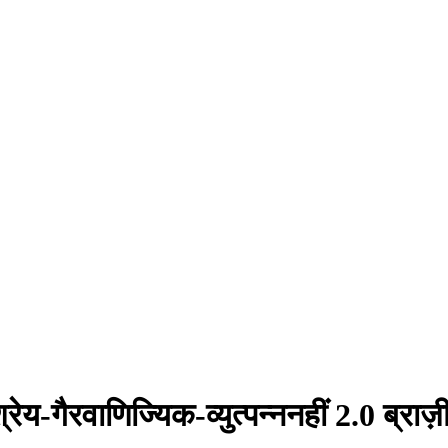
्रेय-गैरवाणिज्यिक-व्युत्पन्ननहीं 2.0 ब्राज