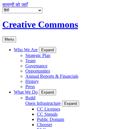
सामग्री को जाएँ
Creative Commons
Menu
Who We Are
Expand
Strategic Plan
Team
Governance
Opportunities
Annual Reports & Financials
History
Press
What We Do
Expand
Build
Open Infrastructure
Expand
CC Licenses
CC Signals
Public Domain
Chooser