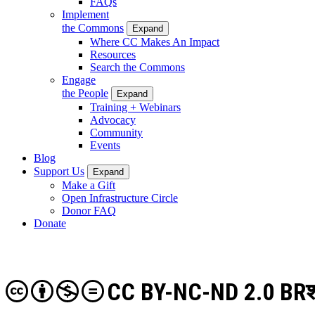
FAQs
Implement
the Commons
Expand
Where CC Makes An Impact
Resources
Search the Commons
Engage
the People
Expand
Training + Webinars
Advocacy
Community
Events
Blog
Support Us
Expand
Make a Gift
Open Infrastructure Circle
Donor FAQ
Donate
CC BY-NC-ND 2.0 BR
श