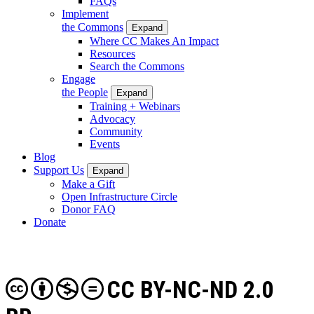
FAQs
Implement
the Commons
Expand
Where CC Makes An Impact
Resources
Search the Commons
Engage
the People
Expand
Training + Webinars
Advocacy
Community
Events
Blog
Support Us
Expand
Make a Gift
Open Infrastructure Circle
Donor FAQ
Donate
CC BY-NC-ND 2.0