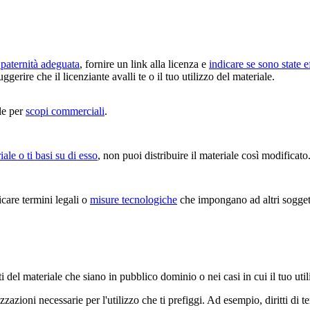
paternità adeguata
, fornire un link alla licenza e
indicare se sono state e
erire che il licenziante avalli te o il tuo utilizzo del materiale.
le per
scopi commerciali
.
iale o ti basi su di esso
, non puoi distribuire il materiale così modificato
are termini legali o
misure tecnologiche
che impongano ad altri soggetti
i del materiale che siano in pubblico dominio o nei casi in cui il tuo uti
zazioni necessarie per l'utilizzo che ti prefiggi. Ad esempio, diritti di 