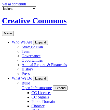
Vai ai contenuti
Creative Commons
Menu
Who We Are
Expand
Strategic Plan
Team
Governance
Opportunities
Annual Reports & Financials
History
Press
What We Do
Expand
Build
Open Infrastructure
Expand
CC Licenses
CC Signals
Public Domain
Chooser