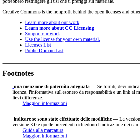
potrebbero restringere gli usi che ti prefiggi sul materiale.
Creative Commons is the nonprofit behind the open licenses and other le
Learn more about our work
Learn more about CC Licensing
Support our work
Use the license for your own material.
Licenses List
Public Domain List
Footnotes
una menzione di paternità adeguata
— Se forniti, devi indicare
licenza, l'informativa sull'esonero da responsabilità e un link al m
lievi differenze.
Maggiori informazioni
indicare se sono state effettuate delle modifiche
— La versione 
versione 3.0 e quelle precedenti richiedono l'indicazione dei camb
Guida alla marcatura
Maggiori informazioni