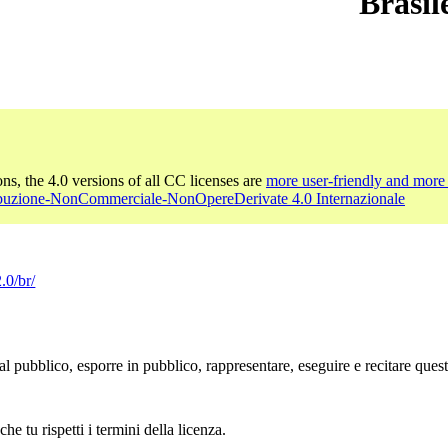
Brasil
ons, the 4.0 versions of all CC licenses are
more user-friendly and more 
ibuzione-NonCommerciale-NonOpereDerivate 4.0 Internazionale
.0/br/
l pubblico, esporre in pubblico, rappresentare, eseguire e recitare que
che tu rispetti i termini della licenza.