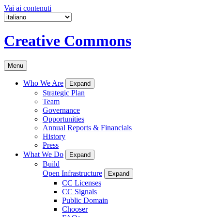
Vai ai contenuti
Creative Commons
Menu
Who We Are
Expand
Strategic Plan
Team
Governance
Opportunities
Annual Reports & Financials
History
Press
What We Do
Expand
Build
Open Infrastructure
Expand
CC Licenses
CC Signals
Public Domain
Chooser