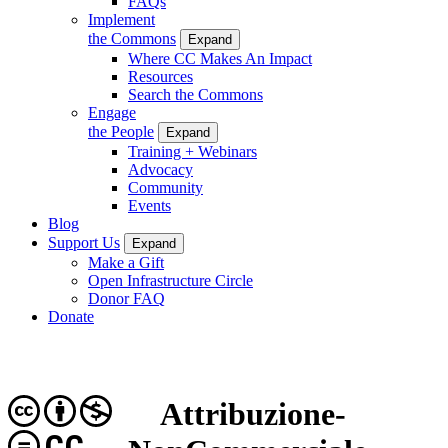
FAQs
Implement
the Commons
Expand
Where CC Makes An Impact
Resources
Search the Commons
Engage
the People
Expand
Training + Webinars
Advocacy
Community
Events
Blog
Support Us
Expand
Make a Gift
Open Infrastructure Circle
Donor FAQ
Donate
Attribuzione-
CC