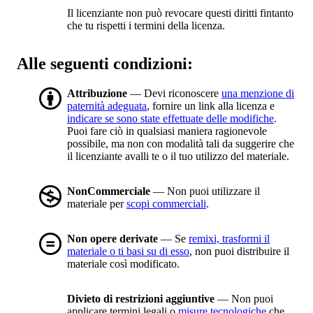
Il licenziante non può revocare questi diritti fintanto
che tu rispetti i termini della licenza.
Alle seguenti condizioni:
Attribuzione
— Devi riconoscere
una menzione di
paternità adeguata
, fornire un link alla licenza e
indicare se sono state effettuate delle modifiche
.
Puoi fare ciò in qualsiasi maniera ragionevole
possibile, ma non con modalità tali da suggerire che
il licenziante avalli te o il tuo utilizzo del materiale.
NonCommerciale
— Non puoi utilizzare il
materiale per
scopi commerciali
.
Non opere derivate
— Se
remixi, trasformi il
materiale o ti basi su di esso
, non puoi distribuire il
materiale così modificato.
Divieto di restrizioni aggiuntive
— Non puoi
applicare termini legali o
misure tecnologiche
che