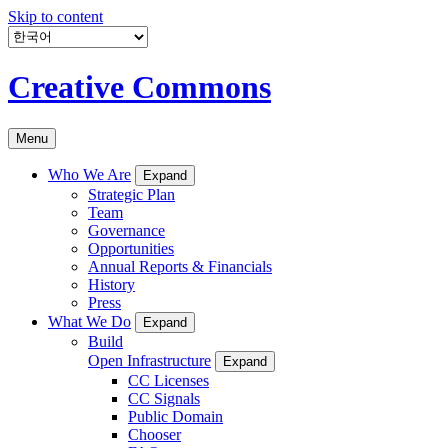
Skip to content
Creative Commons
Menu
Who We Are
Expand
Strategic Plan
Team
Governance
Opportunities
Annual Reports & Financials
History
Press
What We Do
Expand
Build
Open Infrastructure
Expand
CC Licenses
CC Signals
Public Domain
Chooser