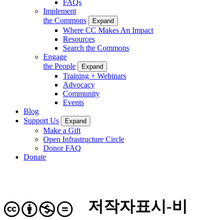
FAQs
Implement
the Commons
Expand
Where CC Makes An Impact
Resources
Search the Commons
Engage
the People
Expand
Training + Webinars
Advocacy
Community
Events
Blog
Support Us
Expand
Make a Gift
Open Infrastructure Circle
Donor FAQ
Donate
저작자표시-비