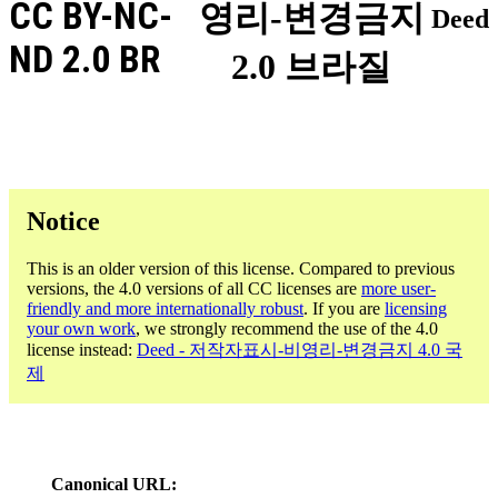
CC BY-NC-
영리-변경금지
Deed
ND 2.0 BR
2.0 브라질
Notice
This is an older version of this license. Compared to previous
versions, the 4.0 versions of all CC licenses are
more user-
friendly and more internationally robust
. If you are
licensing
your own work
, we strongly recommend the use of the 4.0
license instead:
Deed - 저작자표시-비영리-변경금지 4.0 국
제
Canonical URL