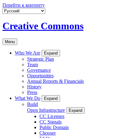
Перейти к контенту
Creative Commons
Menu
Who We Are
Expand
Strategic Plan
Team
Governance
Opportunities
Annual Reports & Financials
History
Press
What We Do
Expand
Build
Open Infrastructure
Expand
CC Licenses
CC Signals
Public Domain
Chooser