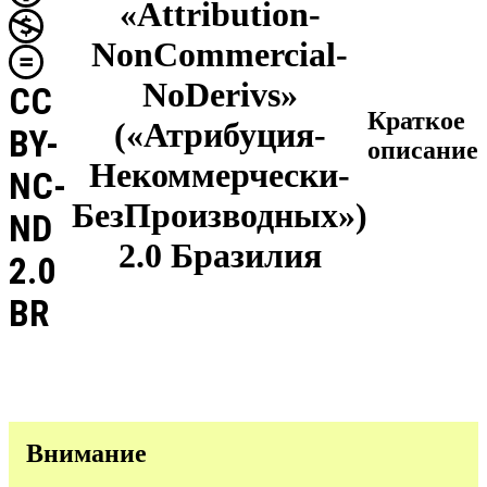
«Attribution-
NonCommercial-
NoDerivs»
CC
Краткое
(«Атрибуция-
BY-
описание
Некоммерчески-
NC-
БезПроизводных»)
ND
2.0 Бразилия
2.0
BR
Внимание