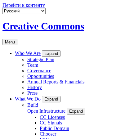
Перейти к контенту
Creative Commons
Menu
Who We Are
Expand
Strategic Plan
Team
Governance
Opportunities
Annual Reports & Financials
History
Press
What We Do
Expand
Build
Open Infrastructure
Expand
CC Licenses
CC Signals
Public Domain
Chooser