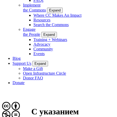
FAQs
Implement
the Commons
Expand
Where CC Makes An Impact
Resources
Search the Commons
Engage
the People
Expand
Training + Webinars
Advocacy
Community
Events
Blog
Support Us
Expand
Make a Gift
Open Infrastructure Circle
Donor FAQ
Donate
С указанием