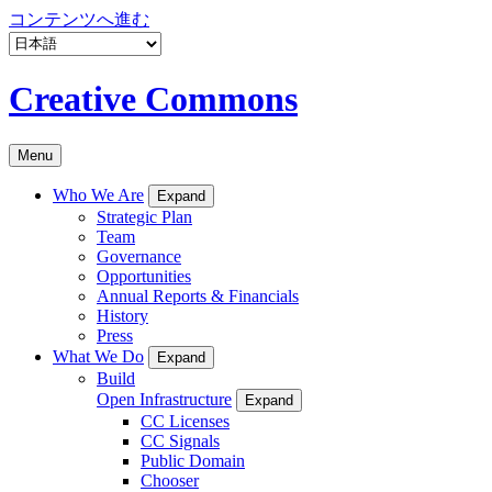
コンテンツへ進む
Creative Commons
Menu
Who We Are
Expand
Strategic Plan
Team
Governance
Opportunities
Annual Reports & Financials
History
Press
What We Do
Expand
Build
Open Infrastructure
Expand
CC Licenses
CC Signals
Public Domain
Chooser