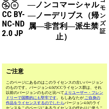
コ
―ノンコマーシャル
モ
CC BY-
―ノーデリブス（帰
ン
NC-ND
ズ
属―非営利―派生禁
証
2.0 JP
止）
ご注意
このページにあるのはこのライセンスの古いバージョン
のものです。バージョン4.0のCCライセンス群は、それ
以前のバージョンのものと比べて
よりユーザー・フレン
ドリーで国際的にも堅牢です
。もしあなたが
ご自身の
作品をライセンスするのでしたら
バージョン4.0のライ
センスをこのページにあるライセンスの代わりに使うこ