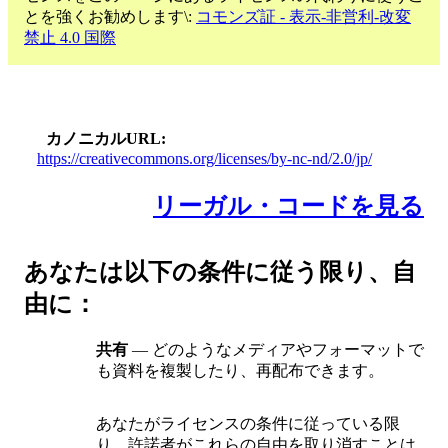
とを強くお勧めします\:
コモンズ証 - 表示-非営利-改変
禁止 4.0 国際
カノニカルURL
https://creativecommons.org/licenses/by-nc-nd/2.0/jp/
リーガル・コードを見る
あなたは以下の条件に従う限り、自
由に：
共有
— どのようなメディアやフォーマットで
も資料を複製したり、再配布できます。
あなたがライセンスの条件に従っている限
り、許諾者がこれらの自由を取り消すことは