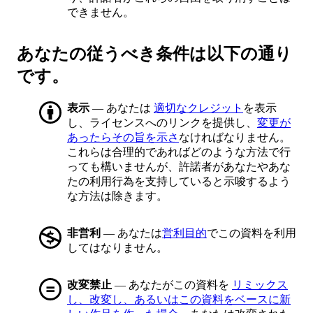
できません。
あなたの従うべき条件は以下の通り
です。
表示
— あなたは
適切なクレジット
を表示
し、ライセンスへのリンクを提供し、
変更が
あったらその旨を示さ
なければなりません。
これらは合理的であればどのような方法で行
っても構いませんが、許諾者があなたやあな
たの利用行為を支持していると示唆するよう
な方法は除きます。
非営利
— あなたは
営利目的
でこの資料を利用
してはなりません。
改変禁止
— あなたがこの資料を
リミックス
し、改変し、あるいはこの資料をベースに新