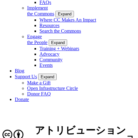
FAQs
Implement
the Commons
Expand
Where CC Makes An Impact
Resources
Search the Commons
Engage
the People
Expand
Training + Webinars
Advocacy
Community
Events
Blog
Support Us
Expand
Make a Gift
Open Infrastructure Circle
Donor FAQ
Donate
アトリビューション