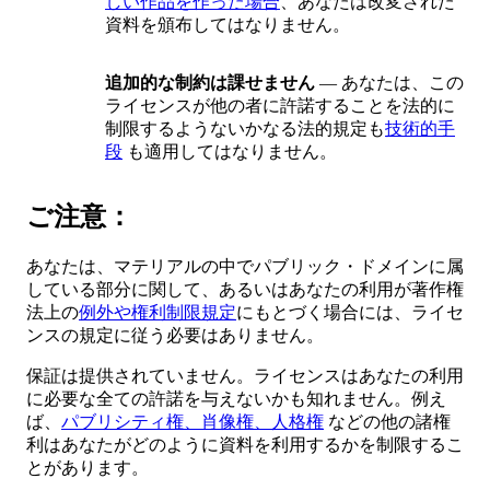
しい作品を作った場合
、あなたは改変された
資料を頒布してはなりません。
追加的な制約は課せません
— あなたは、この
ライセンスが他の者に許諾することを法的に
制限するようないかなる法的規定も
技術的手
段
も適用してはなりません。
ご注意：
あなたは、マテリアルの中でパブリック・ドメインに属
している部分に関して、あるいはあなたの利用が著作権
法上の
例外や権利制限規定
にもとづく場合には、ライセ
ンスの規定に従う必要はありません。
保証は提供されていません。ライセンスはあなたの利用
に必要な全ての許諾を与えないかも知れません。例え
ば、
パブリシティ権、肖像権、人格権
などの他の諸権
利はあなたがどのように資料を利用するかを制限するこ
とがあります。