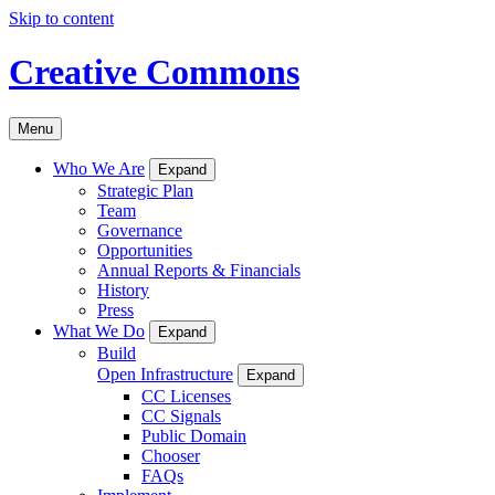
Skip to content
Creative Commons
Menu
Who We Are
Expand
Strategic Plan
Team
Governance
Opportunities
Annual Reports & Financials
History
Press
What We Do
Expand
Build
Open Infrastructure
Expand
CC Licenses
CC Signals
Public Domain
Chooser
FAQs