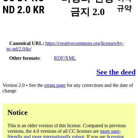
ND 2.0 KR
규약
금지 2.0
Canonical URL
https://creativecommons.org/licenses/by-
nc-nd/2.0/kr/
Other formats
RDF/XML
See the deed
Version 2.0 • See the
errata page
for any corrections and the date of
change
Notice
This is an older version of this license. Compared to previous
versions, the 4.0 versions of all CC licenses are
more user-
friendly and more internationally robust
. If you are
licensing