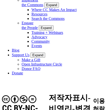
Implement
the Commons
Expand
Where CC Makes An Impact
Resources
Search the Commons
Engage
the People
Expand
Training + Webinars
Advocacy
Community
Events
Blog
Support Us
Expand
Make a Gift
Open Infrastructure Circle
Donor FAQ
Donate
저작자표시-
이용
CC BY-NC-
비영리-변경
허락