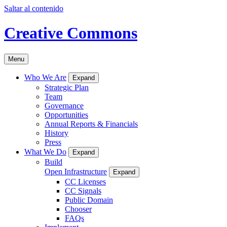
Saltar al contenido
Creative Commons
Menu
Who We Are
Expand
Strategic Plan
Team
Governance
Opportunities
Annual Reports & Financials
History
Press
What We Do
Expand
Build
Open Infrastructure
Expand
CC Licenses
CC Signals
Public Domain
Chooser
FAQs