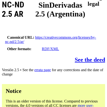
NC-ND
SinDerivadas
legal
2.5 AR
2.5 (Argentina)
Canonical URL
https://creativecommons.org/licenses/by-
nc-nd/2.5/ar/
Other formats
RDF/XML
See the deed
Versión 2.5 • See the
errata page
for any corrections and the date of
change
Notice
This is an older version of this license. Compared to previous
versions, the 4.0 versions of all CC licenses are
more user-