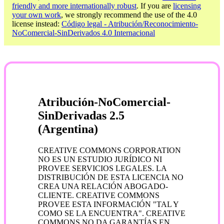
friendly and more internationally robust
. If you are
licensing
your own work
, we strongly recommend the use of the 4.0
license instead:
Código legal - Atribución/Reconocimiento-
NoComercial-SinDerivados 4.0 Internacional
Atribución-NoComercial-
SinDerivadas 2.5
(Argentina)
CREATIVE COMMONS CORPORATION
NO ES UN ESTUDIO JURÍDICO NI
PROVEE SERVICIOS LEGALES. LA
DISTRIBUCIÓN DE ESTA LICENCIA NO
CREA UNA RELACIÓN ABOGADO-
CLIENTE. CREATIVE COMMONS
PROVEE ESTA INFORMACIÓN "TAL Y
COMO SE LA ENCUENTRA". CREATIVE
COMMONS NO DA GARANTÍAS EN