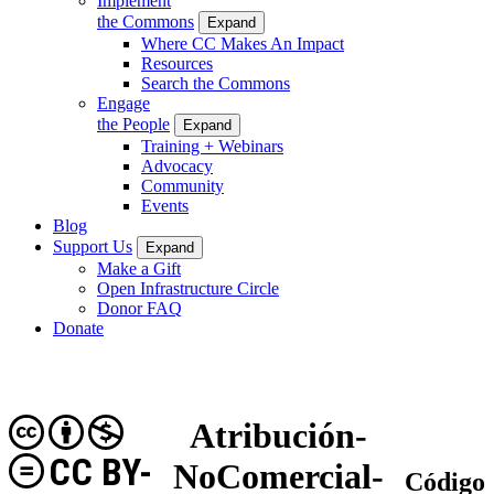
Implement
the Commons
Expand
Where CC Makes An Impact
Resources
Search the Commons
Engage
the People
Expand
Training + Webinars
Advocacy
Community
Events
Blog
Support Us
Expand
Make a Gift
Open Infrastructure Circle
Donor FAQ
Donate
Atribución-
CC BY-
NoComercial-
Código