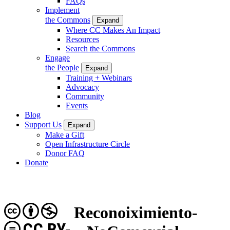
FAQs
Implement
the Commons
Expand
Where CC Makes An Impact
Resources
Search the Commons
Engage
the People
Expand
Training + Webinars
Advocacy
Community
Events
Blog
Support Us
Expand
Make a Gift
Open Infrastructure Circle
Donor FAQ
Donate
Reconoiximiento-
CC BY-