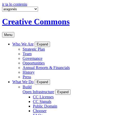
ir ta lo conteniu
Creative Commons
Menu
Who We Are
Expand
Strategic Plan
Team
Governance
Opportunities
Annual Reports & Financials
History
Press
What We Do
Expand
Build
Open Infrastructure
Expand
CC Licenses
CC Signals
Public Domain
Chooser