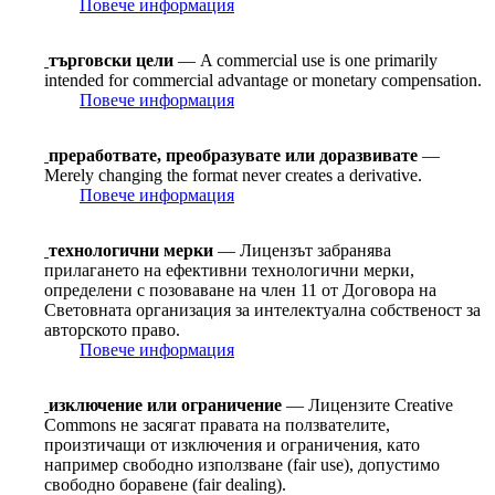
Повече информация
търговски цели
— A commercial use is one primarily
intended for commercial advantage or monetary compensation.
Повече информация
преработвате, преобразувате или доразвивате
—
Merely changing the format never creates a derivative.
Повече информация
технологични мерки
— Лицензът забранява
прилагането на ефективни технологични мерки,
определени с позоваване на член 11 от Договорa на
Световната организация за интелектуална собственост за
авторското право.
Повече информация
изключение или ограничение
— Лицензите Creative
Commons не засягат правата на ползвателите,
произтичащи от изключения и ограничения, като
например свободно използване (fair use), допустимо
свободно боравене (fair dealing).