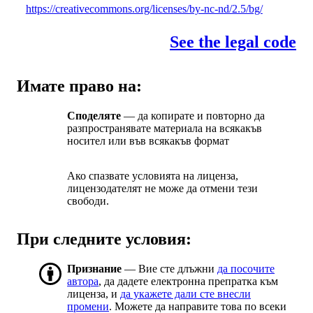
https://creativecommons.org/licenses/by-nc-nd/2.5/bg/
See the legal code
Имате право на:
Споделяте
— да копирате и повторно да
разпространявате материала на всякакъв
носител или във всякакъв формат
Ако спазвате условията на лиценза,
лицензодателят не може да отмени тези
свободи.
При следните условия:
Признание
— Вие сте длъжни
да посочите
автора
, да дадете електронна препратка към
лиценза, и
да укажете дали сте внесли
промени
. Можете да направите това по всеки