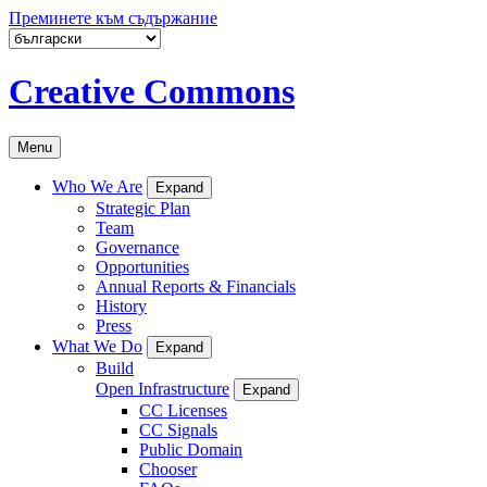
Преминете към съдържание
Creative Commons
Menu
Who We Are
Expand
Strategic Plan
Team
Governance
Opportunities
Annual Reports & Financials
History
Press
What We Do
Expand
Build
Open Infrastructure
Expand
CC Licenses
CC Signals
Public Domain
Chooser