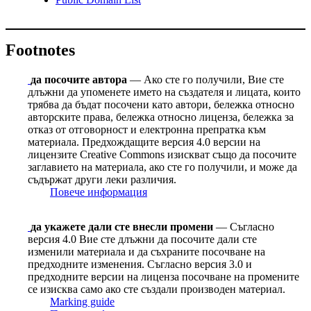
Footnotes
да посочите автора
— Ако сте го получили, Вие сте
длъжни да упоменете името на създателя и лицата, които
трябва да бъдат посочени като автори, бележка относно
авторските права, бележка относно лиценза, бележка за
отказ от отговорност и електронна препратка към
материала. Предхождащите версия 4.0 версии на
лицензите Сreative Сommons изискват също да посочите
заглавието на материала, ако сте го получили, и може да
съдържат други леки различия.
Повече информация
да укажете дали сте внесли промени
— Съгласно
версия 4.0 Вие сте длъжни да посочите дали сте
изменили материала и да съхраните посочване на
предходните изменения. Съгласно версия 3.0 и
предходните версии на лиценза посочване на промените
се изисква само ако сте създали производен материал.
Marking guide