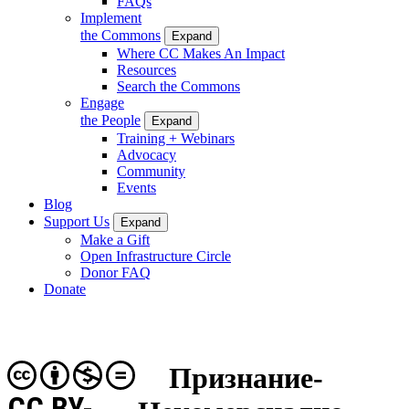
FAQs
Implement
the Commons
Expand
Where CC Makes An Impact
Resources
Search the Commons
Engage
the People
Expand
Training + Webinars
Advocacy
Community
Events
Blog
Support Us
Expand
Make a Gift
Open Infrastructure Circle
Donor FAQ
Donate
Признание-
CC BY-