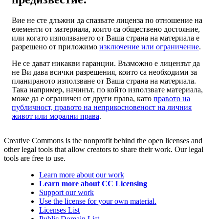
Вие не сте длъжни да спазвате лиценза по отношение на
елементи от материала, които са обществено достояние,
или когато използването от Ваша страна на материала е
разрешено от приложимо
изключение или ограничение
.
Не се дават никакви гаранции. Възможно е лицензът да
не Ви дава всички разрешения, които са необходими за
планираното използване от Ваша страна на материала.
Така например, начинът, по който използвате материала,
може да е ограничен от други права, като
правото на
публичност, правото на неприкосновеност на личния
живот или морални права
.
Creative Commons is the nonprofit behind the open licenses and
other legal tools that allow creators to share their work. Our legal
tools are free to use.
Learn more about our work
Learn more about CC Licensing
Support our work
Use the license for your own material.
Licenses List
Public Domain List