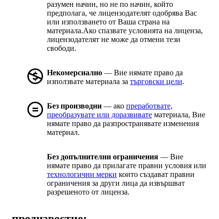
разумен начин, но не по начин, който
предполага, че лицензодателят одобрява Вас
или използването от Ваша страна на
материала.Ако спазвате условията на лиценза,
лицензодателят не може да отмени тези
свободи.
Некомерсиално
— Вие нямате право да
използвате материала за
търговски цели
.
Без производни
— ако
преработвате,
преобразувате или доразвивате
материала, Вие
нямате право да разпространявате изменения
материал.
Без допълнителни ограничения
— Вие
нямате право да прилагате правни условия или
технологични мерки
които създават правни
ограничения за други лица да извършват
разрешеното от лиценза.
предизвестие: