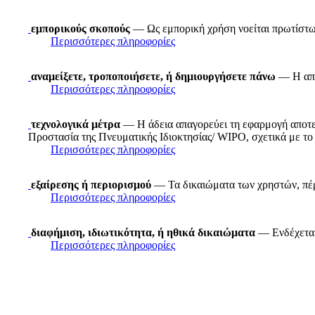
εμπορικούς σκοπούς
— Ως εμπορική χρήση νοείται πρωτίστως
Περισσότερες πληροφορίες
αναμείξετε, τροποποιήσετε, ή δημιουργήσετε πάνω
— Η απλ
Περισσότερες πληροφορίες
τεχνολογικά μέτρα
— Η άδεια απαγορεύει τη εφαρμογή αποτε
Προστασία της Πνευματικής Ιδιοκτησίας/ WIPO, σχετικά με το 
Περισσότερες πληροφορίες
εξαίρεσης ή περιορισμού
— Τα δικαιώματα των χρηστών, πέρα
Περισσότερες πληροφορίες
διαφήμιση, ιδιωτικότητα, ή ηθικά δικαιώματα
— Ενδέχεται 
Περισσότερες πληροφορίες