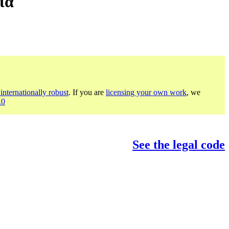
ία
internationally robust
. If you are
licensing your own work
, we
.0
See the legal code