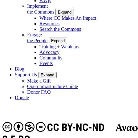
FAQs
Implement
the Commons
Expand
Where CC Makes An Impact
Resources
Search the Commons
Engage
the People
Expand
Training + Webinars
Advocacy
Community
Events
Blog
Support Us
Expand
Make a Gift
Open Infrastructure Circle
Donor FAQ
Donate
CC BY-NC-ND
Αναφ