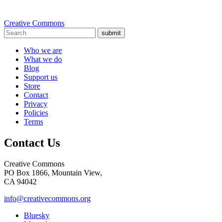
Creative Commons
submit
Who we are
What we do
Blog
Support us
Store
Contact
Privacy
Policies
Terms
Contact Us
Creative Commons
PO Box 1866, Mountain View,
CA 94042
info@creativecommons.org
Bluesky