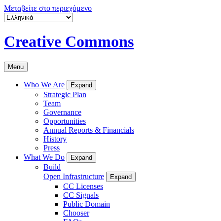
Μεταβείτε στο περιεχόμενο
Creative Commons
Menu
Who We Are
Expand
Strategic Plan
Team
Governance
Opportunities
Annual Reports & Financials
History
Press
What We Do
Expand
Build
Open Infrastructure
Expand
CC Licenses
CC Signals
Public Domain
Chooser