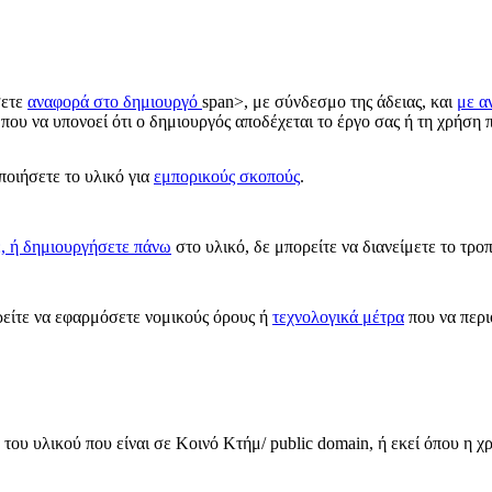
σετε
αναφορά στο δημιουργό
span>, με σύνδεσμο της άδειας, και
με α
που να υπονοεί ότι ο δημιουργός αποδέχεται το έργο σας ή τη χρήση π
οιήσετε το υλικό για
εμπορικούς σκοπούς
.
ε, ή δημιουργήσετε πάνω
στο υλικό, δε μπορείτε να διανείμετε το τρο
ίτε να εφαρμόσετε νομικούς όρους ή
τεχνολογικά μέτρα
που να περι
του υλικού που είναι σε Κοινό Κτήμ/ public domain, ή εκεί όπου η χ