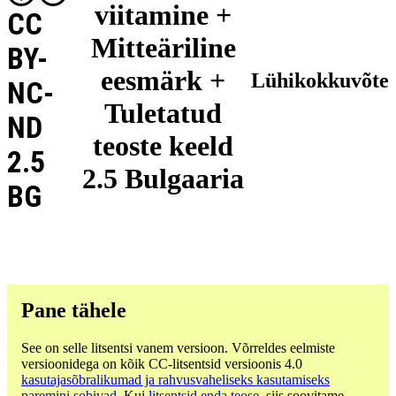
viitamine +
CC
Mitteäriline
BY-
eesmärk +
Lühikokkuvõte
NC-
Tuletatud
ND
teoste keeld
2.5
2.5 Bulgaaria
BG
Pane tähele
See on selle litsentsi vanem versioon. Võrreldes eelmiste
versioonidega on kõik CC-litsentsid versioonis 4.0
kasutajasõbralikumad ja rahvusvaheliseks kasutamiseks
paremini sobivad
. Kui
litsentsid enda teose
, siis soovitame