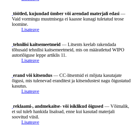
töötled, kujundad ümber või arendad materjali edasi
—
Vaid vormingu muutmisega ei kaasne kunagi tuletatud teose
loomine.
Lisateave
tehnilisi kaitsemeetmeid
— Litsents keelab rakendada
tõhusaid tehnilisi kaitsemeetmeid, mis on määratletud WIPO
autoriõiguse leppe artiklis 11.
Lisateave
erand või kitsendus
— CC-litsentsid ei mõjuta kasutajate
õigusi, mis tulenevad eranditest ja kitsendustest nagu õigustatud
kasutus.
Lisateave
reklaami-, andmekaitse- või isiklikud õigused
— Võimalik,
et sul tuleb hankida lisaload, enne kui kasutad materjali
soovitud viisil.
Lisateave