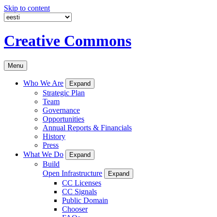
Skip to content
Creative Commons
Menu
Who We Are
Expand
Strategic Plan
Team
Governance
Opportunities
Annual Reports & Financials
History
Press
What We Do
Expand
Build
Open Infrastructure
Expand
CC Licenses
CC Signals
Public Domain
Chooser