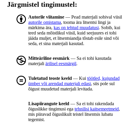
Järgmistel tingimustel:
Autorile viitamine
— Pead materjali sobival viisil
autorile omistama
, tooma ära litsentsi lingi ja
märkima ära,
kas on tehtud muudatusi
. Sobib, kui
teed seda mõistlikul viisil, kuid seejuures ei tohi
jääda muljet, et litsentsiandja tõstab esile sind või
seda, et sina materjali kasutad.
Mitteäriline eesmärk
— Sa ei tohi kasutada
materjali
ärilisel eesmärgil
.
Tuletatud teoste keeld
— Kui
töötled, kujundad
ümber või arendad materjali edasi
, siis pole sul
õigust muudetud materjali levitada.
Lisapiirangute keeld
— Sa ei tohi rakendada
õiguslikke tingimusi ega
tehnilisi kaitsemeetmeid
,
mis piiravad õiguslikult teistel litsentsis lubatu
tegemist.