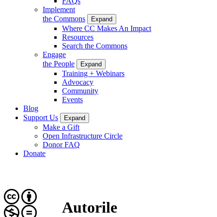
FAQs
Implement
the Commons
Expand
Where CC Makes An Impact
Resources
Search the Commons
Engage
the People
Expand
Training + Webinars
Advocacy
Community
Events
Blog
Support Us
Expand
Make a Gift
Open Infrastructure Circle
Donor FAQ
Donate
Autorile