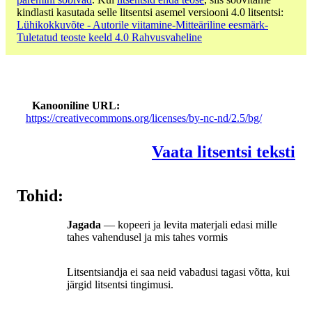
kindlasti kasutada selle litsentsi asemel versiooni 4.0 litsentsi:
Lühikokkuvõte - Autorile viitamine-Mitteäriline eesmärk-
Tuletatud teoste keeld 4.0 Rahvusvaheline
Kanooniline URL
https://creativecommons.org/licenses/by-nc-nd/2.5/bg/
Vaata litsentsi teksti
Tohid:
Jagada
— kopeeri ja levita materjali edasi mille
tahes vahendusel ja mis tahes vormis
Litsentsiandja ei saa neid vabadusi tagasi võtta, kui
järgid litsentsi tingimusi.