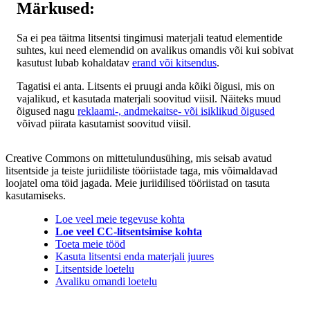
Märkused:
Sa ei pea täitma litsentsi tingimusi materjali teatud elementide
suhtes, kui need elemendid on avalikus omandis või kui sobivat
kasutust lubab kohaldatav
erand või kitsendus
.
Tagatisi ei anta. Litsents ei pruugi anda kõiki õigusi, mis on
vajalikud, et kasutada materjali soovitud viisil. Näiteks muud
õigused nagu
reklaami-, andmekaitse- või isiklikud õigused
võivad piirata kasutamist soovitud viisil.
Creative Commons on mittetulundusühing, mis seisab avatud
litsentside ja teiste juriidiliste tööriistade taga, mis võimaldavad
loojatel oma töid jagada. Meie juriidilised tööriistad on tasuta
kasutamiseks.
Loe veel meie tegevuse kohta
Loe veel CC-litsentsimise kohta
Toeta meie tööd
Kasuta litsentsi enda materjali juures
Litsentside loetelu
Avaliku omandi loetelu