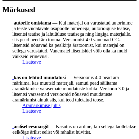
Märkused
autorile omistama
— Kui materjal on varustatud autorinime
ja teiste viidatavate osapoolte nimedega, autoriõiguse teatise,
litsentsi teatise ja lahtiütluse teatisega ning lingiga materjalile,
siis pead need ära tooma. Versioonist 4.0 vanemad CC-
litsentsid nõuavad ka pealkirja äratoomist, kui materjal on
sellega varustatud. Vanematel litsentsidel võib olla ka muid
väikseid erinevusi.
Lisateave
kas on tehtud muudatusi
— Versioonis 4.0 pead ära
märkima, kas muutsid materjali, samuti pead säilitama
äramärkimise varasemate muudatuste kohta. Versioon 3.0 ja
litsentsi varasemad versioonid nõuavad muudatuste
äramärkmist ainult siis, kui teed tuletatud teose.
Äramärkimise juhis
Lisateave
ärilisel eesmärgil
— Kasutus on äriline, kui sellega taotletakse
eelkõige ärilist eelist või rahalist hüvitist.
Lisateave