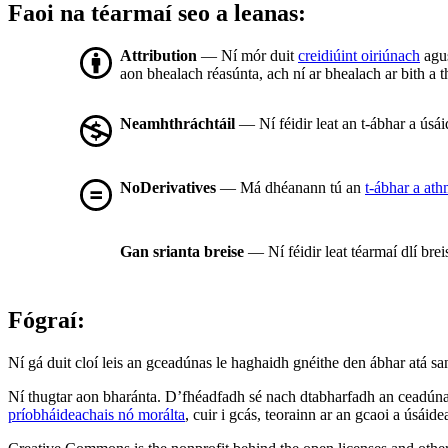
Faoi na téarmaí seo a leanas:
Attribution
— Ní mór duit
creidiúint oiriúnach
agus
aon bhealach réasúnta, ach ní ar bhealach ar bith a t
Neamhthráchtáil
— Ní féidir leat an t-ábhar a úsá
NoDerivatives
— Má dhéanann tú an
t-ábhar a at
Gan srianta breise
— Ní féidir leat téarmaí dlí bre
Fógraí:
Ní gá duit cloí leis an gceadúnas le haghaidh gnéithe den ábhar atá sa
Ní thugtar aon bharánta. D’fhéadfadh sé nach dtabharfadh an ceadúnas
príobháideachais nó morálta
, cuir i gcás, teorainn ar an gcaoi a úsáide