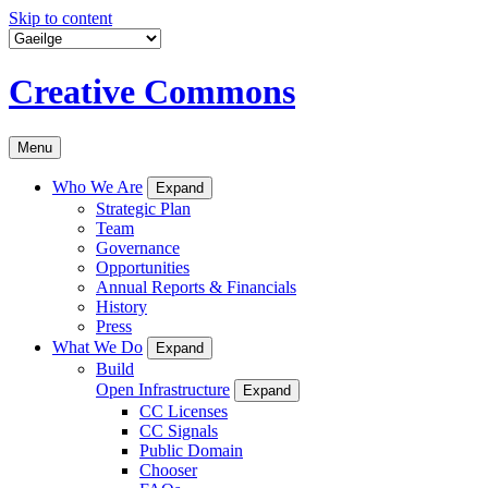
Skip to content
Creative Commons
Menu
Who We Are
Expand
Strategic Plan
Team
Governance
Opportunities
Annual Reports & Financials
History
Press
What We Do
Expand
Build
Open Infrastructure
Expand
CC Licenses
CC Signals
Public Domain
Chooser