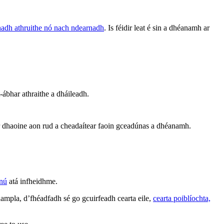
rnadh athruithe nó nach ndearnadh
. Is féidir leat é sin a dhéanamh ar
 t-ábhar athraithe a dháileadh.
 ar dhaoine aon rud a cheadaítear faoin gceadúnas a dhéanamh.
nnú
atá infheidhme.
ampla, d’fhéadfadh sé go gcuirfeadh cearta eile,
cearta poiblíochta,