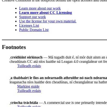
Creative Commons is the nonprofit behind the open licenses and other le
Learn more about our work
Learn more about CC Licensing
Support our work
Use the license for your own material.
Licenses List
Public Domain List
Footnotes
creidiúint oiriúnach
— Má tugadh duit é, ní mór duit ainm an ch
cheadúnais CC atá níos luaithe ná Leagan 4.0 ceanglaítear ort frei
Tuilleadh eolais
a thabhairt le fios an ndearnadh athruithe nó nach ndearn
leaganacha níos luaithe den cheadúnas, ní cheanglaítear na hathr
Marking guide
Tuilleadh eolais
críocha tráchtála
— A commercial use is one primarily intende
Tuilleadh eolais