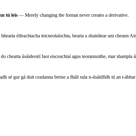
n tú leis
— Merely changing the format never creates a derivative.
 bhearta éifeachtacha teicneolaíochta, bearta a shainítear um cheann
chearta úsáideoirí faoi eisceachtaí agus teorannuithe, mar shampla úsá
h sé gur gá duit ceadanna breise a fháil sula n-úsáidfidh tú an t-ábhar 