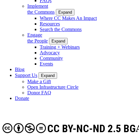
FAQs
Implement
the Commons
Expand
Where CC Makes An Impact
Resources
Search the Commons
Engage
the People
Expand
Training + Webinars
Advocacy
Community
Events
Blog
Support Us
Expand
Make a Gift
Open Infrastructure Circle
Donor FAQ
Donate
CC BY-NC-ND 2.5 BG