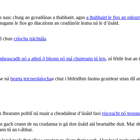
 nasc chuig an gceadúnas a thabhairt, agus
a thabhairt le fios an ndea
hugann le fios go dtacaíonn an ceadúnóir leatsa ná le d’úsáid.
id chun
críocha tráchtála
.
hmheascadh nó a athrú ó bhonn nó má chuireann tú leis
, ní féidir leat an
ise ná
bearta teicneolaíocha
a chur i bhfeidhm faoina gcuirtear srian dlí
n fhearann poiblí ná nuair a cheadaítear d’úsáid faoi
eisceacht nó teora
 gach ceann de na ceadanna is gá don úsáid atá beartaithe duit. Mar sh
ann tú an t-ábhar.