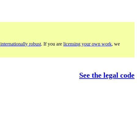
internationally robust
. If you are
licensing your own work
, we
See the legal code