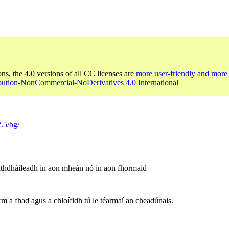
ons, the 4.0 versions of all CC licenses are
more user-friendly and more 
ibution-NonCommercial-NoDerivatives 4.0 International
2.5/bg/
athdháileadh in aon mheán nó in aon fhormaid
irm a fhad agus a chloífidh tú le téarmaí an cheadúnais.