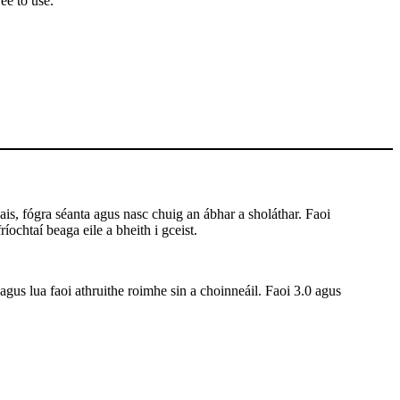
ee to use.
is, fógra séanta agus nasc chuig an ábhar a sholáthar. Faoi
íochtaí beaga eile a bheith i gceist.
 agus lua faoi athruithe roimhe sin a choinneáil. Faoi 3.0 agus