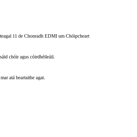
 Airteagal 11 de Chonradh EDMI um Chóipcheart
id chóir agus cóirdhéileáil.
mar atá beartaithe agat.