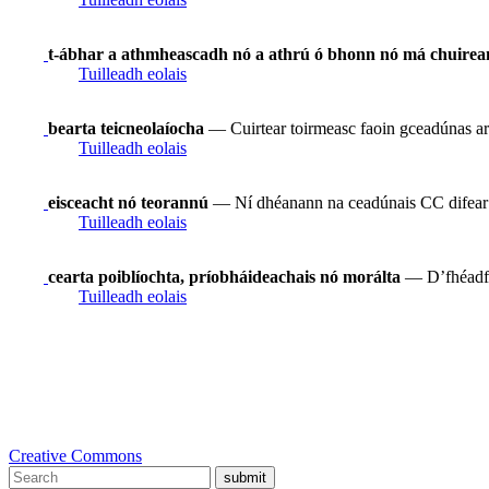
t-ábhar a athmheascadh nó a athrú ó bhonn nó má chuirean
Tuilleadh eolais
bearta teicneolaíocha
— Cuirtear toirmeasc faoin gceadúnas ar
Tuilleadh eolais
eisceacht nó teorannú
— Ní dhéanann na ceadúnais CC difear do 
Tuilleadh eolais
cearta poiblíochta, príobháideachais nó morálta
— D’fhéadfad
Tuilleadh eolais
Creative Commons
submit