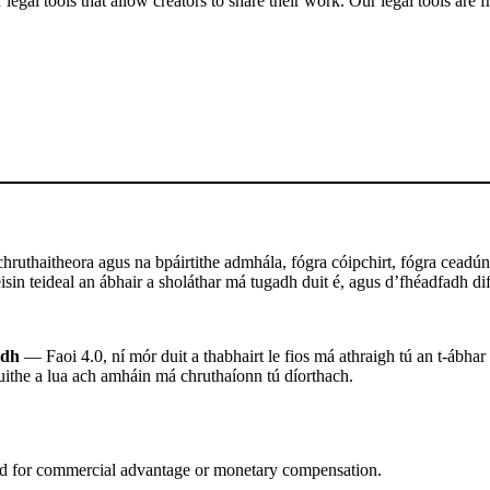
gal tools that allow creators to share their work. Our legal tools are fr
ruthaitheora agus na bpáirtithe admhála, fógra cóipchirt, fógra ceadúna
sin teideal an ábhair a sholáthar má tugadh duit é, agus d’fhéadfadh difr
adh
— Faoi 4.0, ní mór duit a thabhairt le fios má athraigh tú an t-ábhar
uithe a lua ach amháin má chruthaíonn tú díorthach.
d for commercial advantage or monetary compensation.