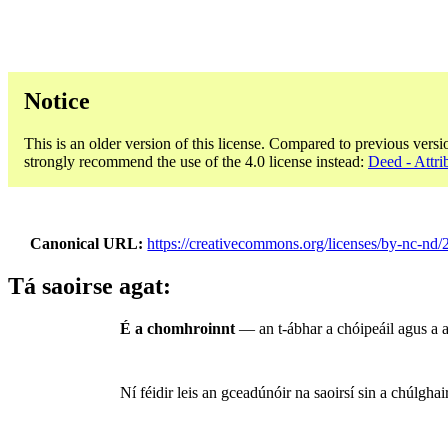
Notice
This is an older version of this license. Compared to previous versi
strongly recommend the use of the 4.0 license instead:
Deed - Attr
Canonical URL
https://creativecommons.org/licenses/by-nc-nd/
Tá saoirse agat:
É a chomhroinnt
— an t-ábhar a chóipeáil agus a 
Ní féidir leis an gceadúnóir na saoirsí sin a chúlgha