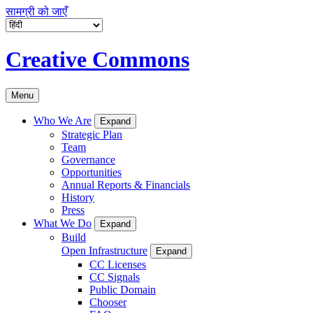
सामग्री को जाएँ
Creative Commons
Menu
Who We Are
Expand
Strategic Plan
Team
Governance
Opportunities
Annual Reports & Financials
History
Press
What We Do
Expand
Build
Open Infrastructure
Expand
CC Licenses
CC Signals
Public Domain
Chooser