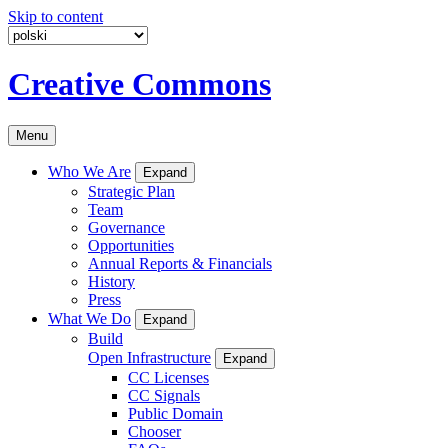
Skip to content
Creative Commons
Menu
Who We Are
Expand
Strategic Plan
Team
Governance
Opportunities
Annual Reports & Financials
History
Press
What We Do
Expand
Build
Open Infrastructure
Expand
CC Licenses
CC Signals
Public Domain
Chooser