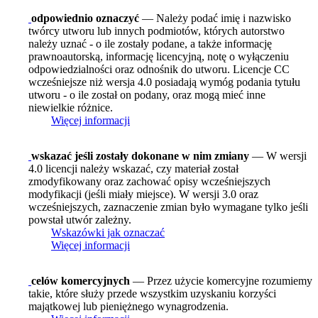
odpowiednio oznaczyć
— Należy podać imię i nazwisko
twórcy utworu lub innych podmiotów, których autorstwo
należy uznać - o ile zostały podane, a także informację
prawnoautorską, informację licencyjną, notę o wyłączeniu
odpowiedzialności oraz odnośnik do utworu. Licencje CC
wcześniejsze niż wersja 4.0 posiadają wymóg podania tytułu
utworu - o ile został on podany, oraz mogą mieć inne
niewielkie różnice.
Więcej informacji
wskazać jeśli zostały dokonane w nim zmiany
— W wersji
4.0 licencji należy wskazać, czy materiał został
zmodyfikowany oraz zachować opisy wcześniejszych
modyfikacji (jeśli miały miejsce). W wersji 3.0 oraz
wcześniejszych, zaznaczenie zmian było wymagane tylko jeśli
powstał utwór zależny.
Wskazówki jak oznaczać
Więcej informacji
celów komercyjnych
— Przez użycie komercyjne rozumiemy
takie, które służy przede wszystkim uzyskaniu korzyści
majątkowej lub pieniężnego wynagrodzenia.