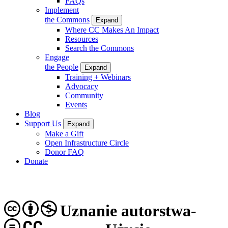
FAQs
Implement
the Commons
Expand
Where CC Makes An Impact
Resources
Search the Commons
Engage
the People
Expand
Training + Webinars
Advocacy
Community
Events
Blog
Support Us
Expand
Make a Gift
Open Infrastructure Circle
Donor FAQ
Donate
Uznanie autorstwa-
CC