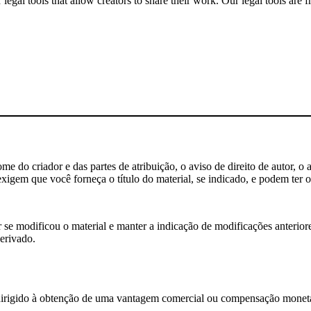
gal tools that allow creators to share their work. Our legal tools are fr
 do criador e das partes de atribuição, o aviso de direito de autor, o 
igem que você forneça o título do material, se indicado, e podem ter ou
e modificou o material e manter a indicação de modificações anteriores
erivado.
rigido à obtenção de uma vantagem comercial ou compensação monetá