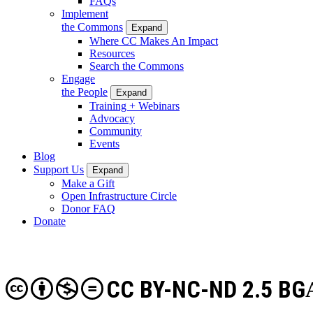
FAQs
Implement
the Commons
Expand
Where CC Makes An Impact
Resources
Search the Commons
Engage
the People
Expand
Training + Webinars
Advocacy
Community
Events
Blog
Support Us
Expand
Make a Gift
Open Infrastructure Circle
Donor FAQ
Donate
CC BY-NC-ND 2.5 BG