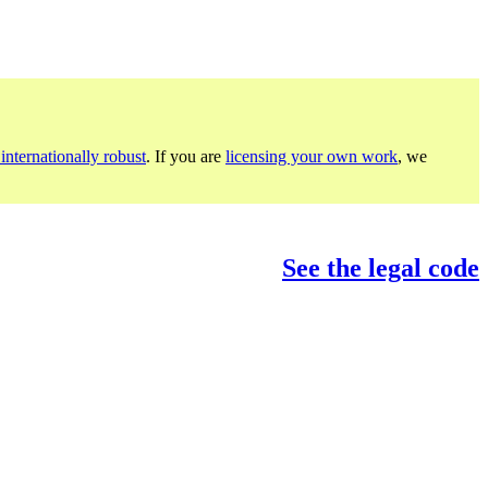
internationally robust
. If you are
licensing your own work
, we
See the legal code