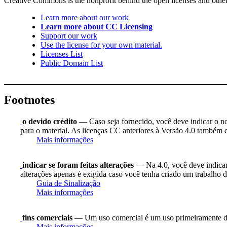
Creative Commons is the nonprofit behind the open licenses and other le
Learn more about our work
Learn more about CC Licensing
Support our work
Use the license for your own material.
Licenses List
Public Domain List
Footnotes
o devido crédito
— Caso seja fornecido, você deve indicar o nome
para o material. As licenças CC anteriores à Versão 4.0 também ex
Mais informações
indicar se foram feitas alterações
— Na 4.0, você deve indicar s
alterações apenas é exigida caso você tenha criado um trabalho d
Guia de Sinalização
Mais informações
fins comerciais
— Um uso comercial é um uso primeiramente di
Mais informações