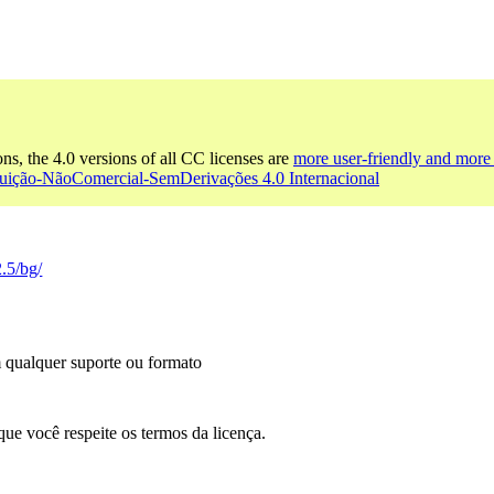
ons, the 4.0 versions of all CC licenses are
more user-friendly and more 
buição-NãoComercial-SemDerivações 4.0 Internacional
2.5/bg/
m qualquer suporte ou formato
que você respeite os termos da licença.