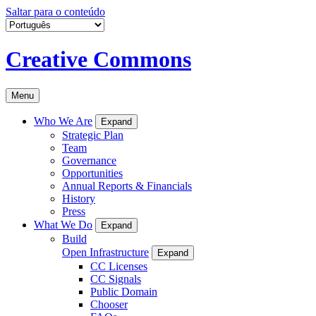
Saltar para o conteúdo
Creative Commons
Menu
Who We Are
Expand
Strategic Plan
Team
Governance
Opportunities
Annual Reports & Financials
History
Press
What We Do
Expand
Build
Open Infrastructure
Expand
CC Licenses
CC Signals
Public Domain
Chooser