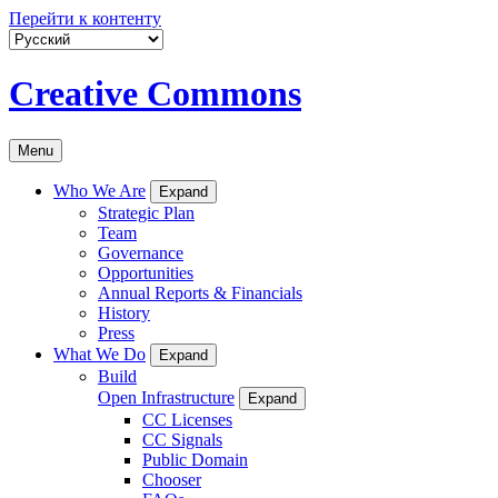
Перейти к контенту
Creative Commons
Menu
Who We Are
Expand
Strategic Plan
Team
Governance
Opportunities
Annual Reports & Financials
History
Press
What We Do
Expand
Build
Open Infrastructure
Expand
CC Licenses
CC Signals
Public Domain
Chooser