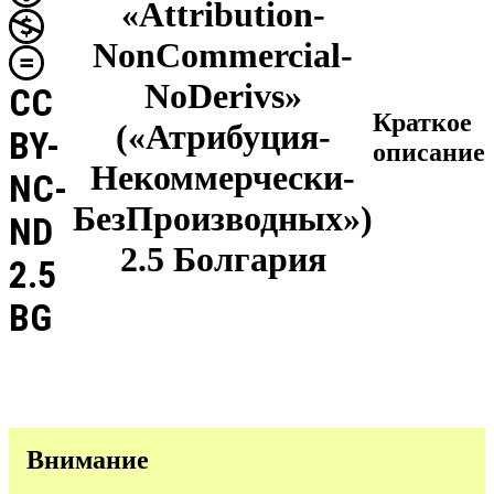
«Attribution-
NonCommercial-
NoDerivs»
CC
Краткое
(«Атрибуция-
BY-
описание
Некоммерчески-
NC-
БезПроизводных»)
ND
2.5 Болгария
2.5
BG
Внимание