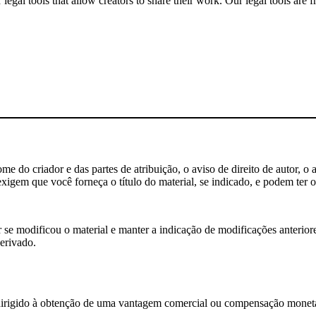
gal tools that allow creators to share their work. Our legal tools are fr
 do criador e das partes de atribuição, o aviso de direito de autor, o 
igem que você forneça o título do material, se indicado, e podem ter ou
e modificou o material e manter a indicação de modificações anteriores
erivado.
rigido à obtenção de uma vantagem comercial ou compensação monetá