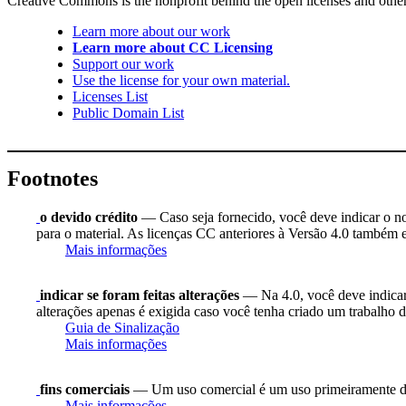
Creative Commons is the nonprofit behind the open licenses and other le
Learn more about our work
Learn more about CC Licensing
Support our work
Use the license for your own material.
Licenses List
Public Domain List
Footnotes
o devido crédito
— Caso seja fornecido, você deve indicar o nome
para o material. As licenças CC anteriores à Versão 4.0 também ex
Mais informações
indicar se foram feitas alterações
— Na 4.0, você deve indicar s
alterações apenas é exigida caso você tenha criado um trabalho d
Guia de Sinalização
Mais informações
fins comerciais
— Um uso comercial é um uso primeiramente di
Mais informações