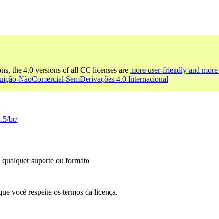
ons, the 4.0 versions of all CC licenses are
more user-friendly and more 
buição-NãoComercial-SemDerivações 4.0 Internacional
.5/br/
m qualquer suporte ou formato
que você respeite os termos da licença.