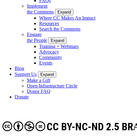
FAQs
Implement
the Commons
Expand
Where CC Makes An Impact
Resources
Search the Commons
Engage
the People
Expand
Training + Webinars
Advocacy
Community
Events
Blog
Support Us
Expand
Make a Gift
Open Infrastructure Circle
Donor FAQ
Donate
CC BY-NC-ND 2.5 BR