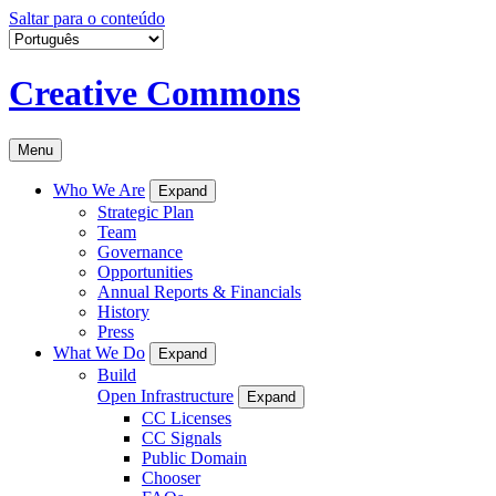
Saltar para o conteúdo
Creative Commons
Menu
Who We Are
Expand
Strategic Plan
Team
Governance
Opportunities
Annual Reports & Financials
History
Press
What We Do
Expand
Build
Open Infrastructure
Expand
CC Licenses
CC Signals
Public Domain
Chooser