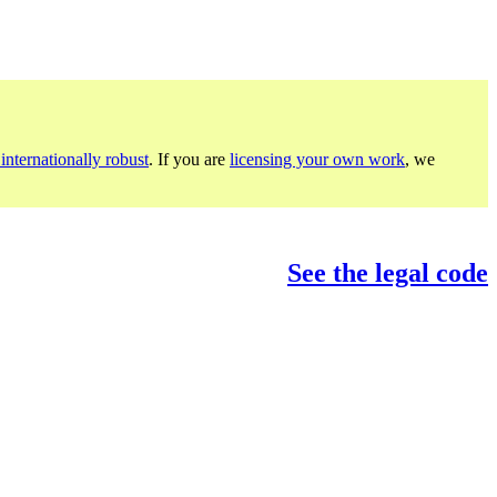
internationally robust
. If you are
licensing your own work
, we
See the legal code