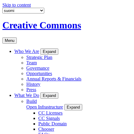
Skip to content
Creative Commons
Menu
Who We Are
Expand
Strategic Plan
Team
Governance
Opportunities
Annual Reports & Financials
History
Press
What We Do
Expand
Build
Open Infrastructure
Expand
CC Licenses
CC Signals
Public Domain
Chooser