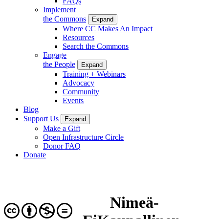
FAQs
Implement
the Commons
Expand
Where CC Makes An Impact
Resources
Search the Commons
Engage
the People
Expand
Training + Webinars
Advocacy
Community
Events
Blog
Support Us
Expand
Make a Gift
Open Infrastructure Circle
Donor FAQ
Donate
Nimeä-