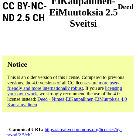
EiKaupallinen-
CC BY-NC-
Deed
EiMuutoksia 2.5
ND 2.5 CH
Sveitsi
Notice
This is an older version of this license. Compared to previous
versions, the 4.0 versions of all CC licenses are
more user-
friendly and more internationally robust
. If you are
licensing
your own work
, we strongly recommend the use of the 4.0
license instead:
Deed - Nimeä-EiKaupallinen-EiMuutoksia 4.0
Kansainvälinen
Canonical URL
https://creativecommons.org/licenses/by-
nc-nd/2.5/ch/