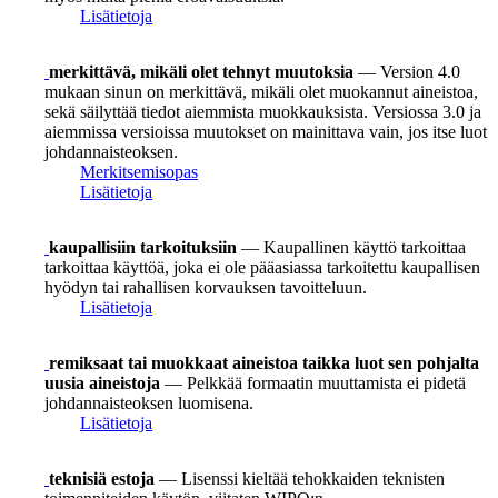
Lisätietoja
merkittävä, mikäli olet tehnyt muutoksia
— Version 4.0
mukaan sinun on merkittävä, mikäli olet muokannut aineistoa,
sekä säilyttää tiedot aiemmista muokkauksista. Versiossa 3.0 ja
aiemmissa versioissa muutokset on mainittava vain, jos itse luot
johdannaisteoksen.
Merkitsemisopas
Lisätietoja
kaupallisiin tarkoituksiin
— Kaupallinen käyttö tarkoittaa
tarkoittaa käyttöä, joka ei ole pääasiassa tarkoitettu kaupallisen
hyödyn tai rahallisen korvauksen tavoitteluun.
Lisätietoja
remiksaat tai muokkaat aineistoa taikka luot sen pohjalta
uusia aineistoja
— Pelkkää formaatin muuttamista ei pidetä
johdannaisteoksen luomisena.
Lisätietoja
teknisiä estoja
— Lisenssi kieltää tehokkaiden teknisten