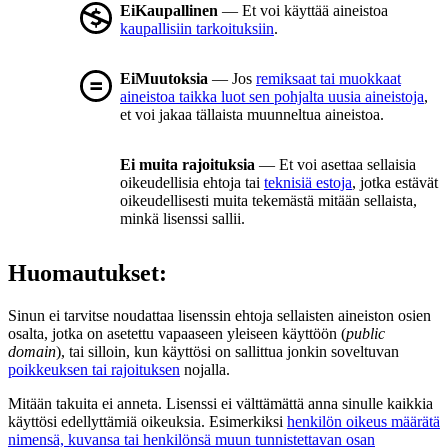
EiKaupallinen
— Et voi käyttää aineistoa
kaupallisiin tarkoituksiin
.
EiMuutoksia
— Jos
remiksaat tai muokkaat
aineistoa taikka luot sen pohjalta uusia aineistoja
,
et voi jakaa tällaista muunneltua aineistoa.
Ei muita rajoituksia
— Et voi asettaa sellaisia
oikeudellisia ehtoja tai
teknisiä estoja
, jotka estävät
oikeudellisesti muita tekemästä mitään sellaista,
minkä lisenssi sallii.
Huomautukset:
Sinun ei tarvitse noudattaa lisenssin ehtoja sellaisten aineiston osien
osalta, jotka on asetettu vapaaseen yleiseen käyttöön (
public
domain
), tai silloin, kun käyttösi on sallittua jonkin soveltuvan
poikkeuksen tai rajoituksen
nojalla.
Mitään takuita ei anneta. Lisenssi ei välttämättä anna sinulle kaikkia
käyttösi edellyttämiä oikeuksia. Esimerkiksi
henkilön oikeus määrätä
nimensä, kuvansa tai henkilönsä muun tunnistettavan osan