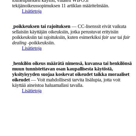
toimenpiteiden käytön, viitaten WIPO:n
tekijänoikeussopimuksen 11 artiklan määritelmään.
Lisätietoja
poikkeuksen tai rajoituksen
— CC-lisenssit eivät vaikuta
sellaisiin käyttäjän oikeuksiin, jotka perustuvat erityisiin
poikkeuksiin tai rajoituksiin, kuten esimerkiksi
fair use
tai
fair
dealing
-poikkeuksiin.
Lisätietoja
henkilön oikeus määrätä nimensä, kuvansa tai henkilönsä
muun tunnistettavan osan kaupallisesta käytöstä,
yksityisyyden suojaa koskevat oikeudet taikka moraaliset
oikeudet
— Voit mahdollisesti tarvita lisälupia, jotta voit
käyttää aineistoa haluamallasi tavalla.
Lisätietoja