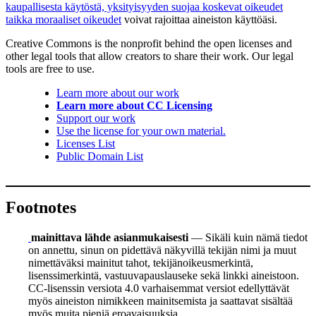
kaupallisesta käytöstä, yksityisyyden suojaa koskevat oikeudet
taikka moraaliset oikeudet
voivat rajoittaa aineiston käyttöäsi.
Creative Commons is the nonprofit behind the open licenses and
other legal tools that allow creators to share their work. Our legal
tools are free to use.
Learn more about our work
Learn more about CC Licensing
Support our work
Use the license for your own material.
Licenses List
Public Domain List
Footnotes
mainittava lähde asianmukaisesti
— Sikäli kuin nämä tiedot
on annettu, sinun on pidettävä näkyvillä tekijän nimi ja muut
nimettäväksi mainitut tahot, tekijänoikeusmerkintä,
lisenssimerkintä, vastuuvapauslauseke sekä linkki aineistoon.
CC-lisenssin versiota 4.0 varhaisemmat versiot edellyttävät
myös aineiston nimikkeen mainitsemista ja saattavat sisältää
myös muita pieniä eroavaisuuksia.