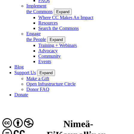
FAQs
Implement
the Commons
Expand
Where CC Makes An Impact
Resources
Search the Commons
Engage
the People
Expand
Training + Webinars
Advocacy
Community
Events
Blog
Support Us
Expand
Make a Gift
Open Infrastructure Circle
Donor FAQ
Donate
Nimeä-
CC