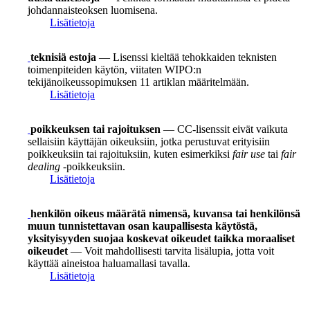
johdannaisteoksen luomisena.
Lisätietoja
teknisiä estoja
— Lisenssi kieltää tehokkaiden teknisten
toimenpiteiden käytön, viitaten WIPO:n
tekijänoikeussopimuksen 11 artiklan määritelmään.
Lisätietoja
poikkeuksen tai rajoituksen
— CC-lisenssit eivät vaikuta
sellaisiin käyttäjän oikeuksiin, jotka perustuvat erityisiin
poikkeuksiin tai rajoituksiin, kuten esimerkiksi
fair use
tai
fair
dealing
-poikkeuksiin.
Lisätietoja
henkilön oikeus määrätä nimensä, kuvansa tai henkilönsä
muun tunnistettavan osan kaupallisesta käytöstä,
yksityisyyden suojaa koskevat oikeudet taikka moraaliset
oikeudet
— Voit mahdollisesti tarvita lisälupia, jotta voit
käyttää aineistoa haluamallasi tavalla.
Lisätietoja