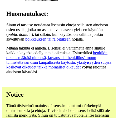
Huomautukset:
Sinun ei tarvitse noudattaa lisenssin ehtoja sellaisten aineiston
osien osalta, jotka on asetettu vapaaseen yleiseen käyttöön
(
public domain
), tai silloin, kun käyttösi on sallittua jonkin
soveltuvan
poikkeuksen tai rajoituksen
nojalla.
Mitään takuita ei anneta. Lisenssi ei välttämättä anna sinulle
kaikkia käyttösi edellyttämiä oikeuksia. Esimerkiksi
henkilön
oikeus määrätä nimensä, kuvansa tai henkilönsä muun
tunnistettavan osan kaupallisesta käytöstä, yksityisyyden suojaa
koskevat oikeudet taikka moraaliset oikeudet
voivat rajoittaa
aineiston käyttöäsi.
Notice
Tämä tiivistelmä mainitsee lisenssin muutamia tärkeimpiä
ominaisuuksia ja ehtoja. Tiivistelmä ei ole lisenssi eikä sillä ole
laillista merkitystä. Sinun on tutustuttava huolella itse lisenssin