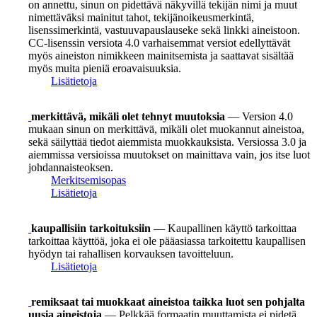
on annettu, sinun on pidettävä näkyvillä tekijän nimi ja muut
nimettäväksi mainitut tahot, tekijänoikeusmerkintä,
lisenssimerkintä, vastuuvapauslauseke sekä linkki aineistoon.
CC-lisenssin versiota 4.0 varhaisemmat versiot edellyttävät
myös aineiston nimikkeen mainitsemista ja saattavat sisältää
myös muita pieniä eroavaisuuksia.
Lisätietoja
merkittävä, mikäli olet tehnyt muutoksia
— Version 4.0
mukaan sinun on merkittävä, mikäli olet muokannut aineistoa,
sekä säilyttää tiedot aiemmista muokkauksista. Versiossa 3.0 ja
aiemmissa versioissa muutokset on mainittava vain, jos itse luot
johdannaisteoksen.
Merkitsemisopas
Lisätietoja
kaupallisiin tarkoituksiin
— Kaupallinen käyttö tarkoittaa
tarkoittaa käyttöä, joka ei ole pääasiassa tarkoitettu kaupallisen
hyödyn tai rahallisen korvauksen tavoitteluun.
Lisätietoja
remiksaat tai muokkaat aineistoa taikka luot sen pohjalta
uusia aineistoja
— Pelkkää formaatin muuttamista ei pidetä