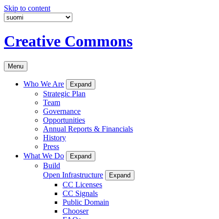
Skip to content
Creative Commons
Menu
Who We Are
Expand
Strategic Plan
Team
Governance
Opportunities
Annual Reports & Financials
History
Press
What We Do
Expand
Build
Open Infrastructure
Expand
CC Licenses
CC Signals
Public Domain
Chooser