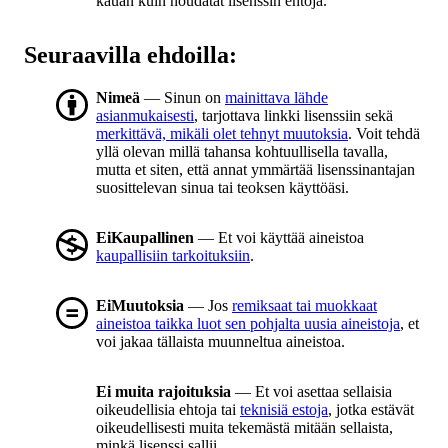
kauan kuin noudatat lisenssin ehtoja.
Seuraavilla ehdoilla:
Nimeä
— Sinun on
mainittava lähde
asianmukaisesti
, tarjottava linkki lisenssiin sekä
merkittävä, mikäli olet tehnyt muutoksia
. Voit tehdä
yllä olevan millä tahansa kohtuullisella tavalla,
mutta et siten, että annat ymmärtää lisenssinantajan
suosittelevan sinua tai teoksen käyttöäsi.
EiKaupallinen
— Et voi käyttää aineistoa
kaupallisiin tarkoituksiin
.
EiMuutoksia
— Jos
remiksaat tai muokkaat
aineistoa taikka luot sen pohjalta uusia aineistoja
, et
voi jakaa tällaista muunneltua aineistoa.
Ei muita rajoituksia
— Et voi asettaa sellaisia
oikeudellisia ehtoja tai
teknisiä estoja
, jotka estävät
oikeudellisesti muita tekemästä mitään sellaista,
minkä lisenssi sallii.