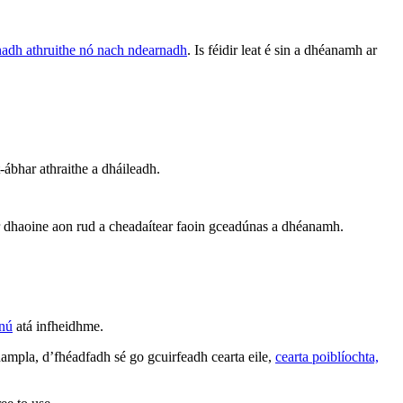
rnadh athruithe nó nach ndearnadh
. Is féidir leat é sin a dhéanamh ar
 t-ábhar athraithe a dháileadh.
 ar dhaoine aon rud a cheadaítear faoin gceadúnas a dhéanamh.
nnú
atá infheidhme.
ampla, d’fhéadfadh sé go gcuirfeadh cearta eile,
cearta poiblíochta,