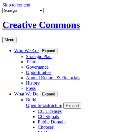
Skip to content
Creative Commons
Menu
Who We Are
Expand
Strategic Plan
Team
Governance
Opportunities
Annual Reports & Financials
History
Press
What We Do
Expand
Build
Open Infrastructure
Expand
CC Licenses
CC Signals
Public Domain
Chooser