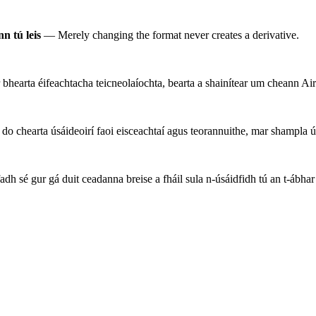
n tú leis
— Merely changing the format never creates a derivative.
 bhearta éifeachtacha teicneolaíochta, bearta a shainítear um cheann
chearta úsáideoirí faoi eisceachtaí agus teorannuithe, mar shampla úsá
h sé gur gá duit ceadanna breise a fháil sula n-úsáidfidh tú an t-ábhar 