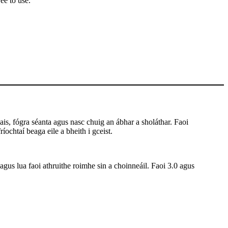
ee to use.
is, fógra séanta agus nasc chuig an ábhar a sholáthar. Faoi
íochtaí beaga eile a bheith i gceist.
 agus lua faoi athruithe roimhe sin a choinneáil. Faoi 3.0 agus