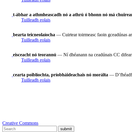
t-ábhar a athmheascadh nó a athrú ó bhonn nó má chuirean
Tuilleadh eolais
bearta teicneolaíocha
— Cuirtear toirmeasc faoin gceadúnas ar
Tuilleadh eolais
eisceacht nó teorannú
— Ní dhéanann na ceadúnais CC difear do 
Tuilleadh eolais
cearta poiblíochta, príobháideachais nó morálta
— D’fhéadfad
Tuilleadh eolais
Creative Commons
submit