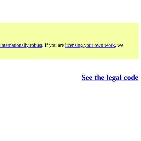
internationally robust
. If you are
licensing your own work
, we
See the legal code