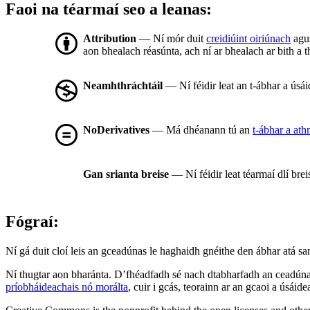
Faoi na téarmaí seo a leanas:
Attribution
— Ní mór duit
creidiúint oiriúnach
agus
aon bhealach réasúnta, ach ní ar bhealach ar bith a t
Neamhthráchtáil
— Ní féidir leat an t-ábhar a úsá
NoDerivatives
— Má dhéanann tú an
t-ábhar a at
Gan srianta breise
— Ní féidir leat téarmaí dlí bre
Fógraí:
Ní gá duit cloí leis an gceadúnas le haghaidh gnéithe den ábhar atá sa
Ní thugtar aon bharánta. D’fhéadfadh sé nach dtabharfadh an ceadúnas
príobháideachais nó morálta
, cuir i gcás, teorainn ar an gcaoi a úsáide