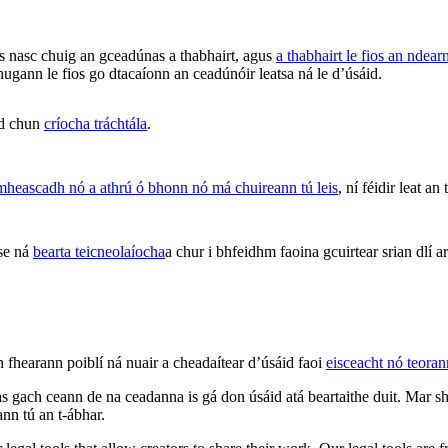
 nasc chuig an gceadúnas a thabhairt, agus
a thabhairt le fios an ndea
hugann le fios go dtacaíonn an ceadúnóir leatsa ná le d’úsáid.
id chun
críocha tráchtála
.
hmheascadh nó a athrú ó bhonn nó má chuireann tú leis
, ní féidir leat an
ise ná
bearta teicneolaíocha
a chur i bhfeidhm faoina gcuirtear srian dlí
n fhearann poiblí ná nuair a cheadaítear d’úsáid faoi
eisceacht nó teora
 gach ceann de na ceadanna is gá don úsáid atá beartaithe duit. Mar sh
ann tú an t-ábhar.