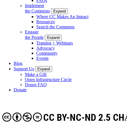
FAQs
Implement
the Commons
Expand
Where CC Makes An Impact
Resources
Search the Commons
Engage
the People
Expand
Training + Webinars
Advocacy
Community
Events
Blog
Support Us
Expand
Make a Gift
Open Infrastructure Circle
Donor FAQ
Donate
CC BY-NC-ND 2.5 CH