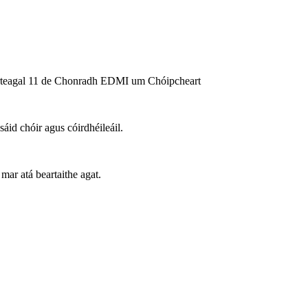
 Airteagal 11 de Chonradh EDMI um Chóipcheart
id chóir agus cóirdhéileáil.
mar atá beartaithe agat.