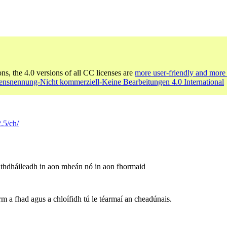
ons, the 4.0 versions of all CC licenses are
more user-friendly and more 
nsnennung-Nicht kommerziell-Keine Bearbeitungen 4.0 International
.5/ch/
athdháileadh in aon mheán nó in aon fhormaid
irm a fhad agus a chloífidh tú le téarmaí an cheadúnais.