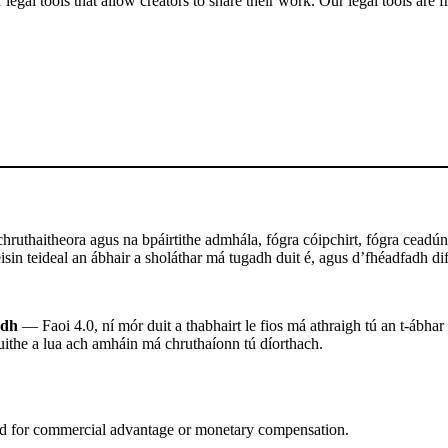
gal tools that allow creators to share their work. Our legal tools are fr
ruthaitheora agus na bpáirtithe admhála, fógra cóipchirt, fógra ceadúna
sin teideal an ábhair a sholáthar má tugadh duit é, agus d’fhéadfadh difr
adh
— Faoi 4.0, ní mór duit a thabhairt le fios má athraigh tú an t-ábhar
uithe a lua ach amháin má chruthaíonn tú díorthach.
d for commercial advantage or monetary compensation.