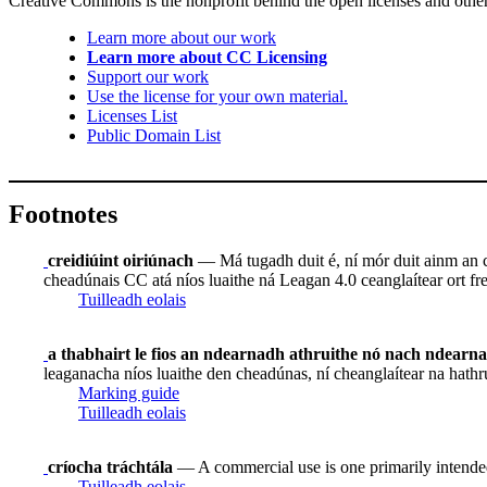
Creative Commons is the nonprofit behind the open licenses and other le
Learn more about our work
Learn more about CC Licensing
Support our work
Use the license for your own material.
Licenses List
Public Domain List
Footnotes
creidiúint oiriúnach
— Má tugadh duit é, ní mór duit ainm an ch
cheadúnais CC atá níos luaithe ná Leagan 4.0 ceanglaítear ort frei
Tuilleadh eolais
a thabhairt le fios an ndearnadh athruithe nó nach ndearn
leaganacha níos luaithe den cheadúnas, ní cheanglaítear na hathr
Marking guide
Tuilleadh eolais
críocha tráchtála
— A commercial use is one primarily intende
Tuilleadh eolais