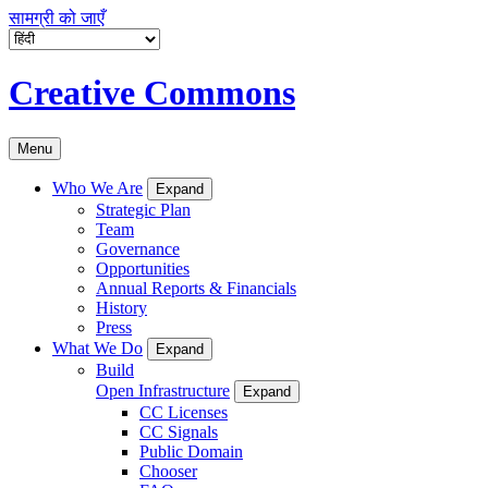
सामग्री को जाएँ
Creative Commons
Menu
Who We Are
Expand
Strategic Plan
Team
Governance
Opportunities
Annual Reports & Financials
History
Press
What We Do
Expand
Build
Open Infrastructure
Expand
CC Licenses
CC Signals
Public Domain
Chooser