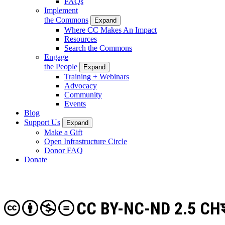
FAQs
Implement
the Commons
Expand
Where CC Makes An Impact
Resources
Search the Commons
Engage
the People
Expand
Training + Webinars
Advocacy
Community
Events
Blog
Support Us
Expand
Make a Gift
Open Infrastructure Circle
Donor FAQ
Donate
CC BY-NC-ND 2.5 CH