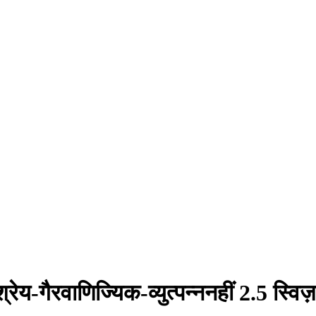
श्रेय-गैरवाणिज्यिक-व्युत्पन्ननहीं 2.5 स्विज