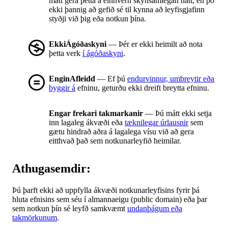
mátt gera þetta á einhvern skynsamlegan hátt, en þó
ekki þannig að gefið sé til kynna að leyfisgjafinn
styðji við þig eða notkun þína.
EkkiÁgóðaskyni
— Þér er ekki heimilt að nota
þetta verk
í ágóðaskyni
.
EnginAfleidd
— Ef þú
endurvinnur, umbreytir eða
byggir á
efninu, geturðu ekki dreift breytta efninu.
Engar frekari takmarkanir
— Þú mátt ekki setja
inn lagaleg ákvæði eða
tæknilegar úrlausnir
sem
gætu hindrað aðra á lagalega vísu við að gera
eitthvað það sem notkunarleyfið heimilar.
Athugasemdir:
Þú þarft ekki að uppfylla ákvæði notkunarleyfisins fyrir þá
hluta efnisins sem séu í almannaeigu (public domain) eða þar
sem notkun þín sé leyfð samkvæmt
undanþágum eða
takmörkunum
.