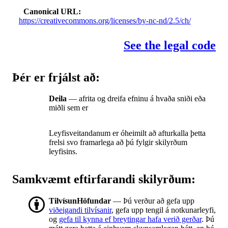
Canonical URL
https://creativecommons.org/licenses/by-nc-nd/2.5/ch/
See the legal code
Þér er frjálst að:
Deila
— afrita og dreifa efninu á hvaða sniði eða
miðli sem er
Leyfisveitandanum er óheimilt að afturkalla þetta
frelsi svo framarlega að þú fylgir skilyrðum
leyfisins.
Samkvæmt eftirfarandi skilyrðum:
TilvísunHöfundar
— Þú verður að gefa upp
viðeigandi tilvísanir
, gefa upp tengil á notkunarleyfi,
og
gefa til kynna ef breytingar hafa verið gerðar
. Þú