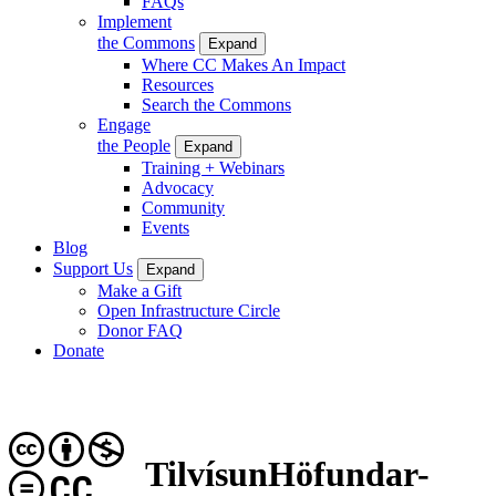
FAQs
Implement
the Commons
Expand
Where CC Makes An Impact
Resources
Search the Commons
Engage
the People
Expand
Training + Webinars
Advocacy
Community
Events
Blog
Support Us
Expand
Make a Gift
Open Infrastructure Circle
Donor FAQ
Donate
TilvísunHöfundar-
CC