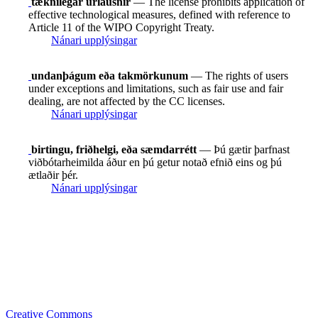
tæknilegar úrlausnir
— The license prohibits application of
effective technological measures, defined with reference to
Article 11 of the WIPO Copyright Treaty.
Nánari upplýsingar
undanþágum eða takmörkunum
— The rights of users
under exceptions and limitations, such as fair use and fair
dealing, are not affected by the CC licenses.
Nánari upplýsingar
birtingu, friðhelgi, eða sæmdarrétt
— Þú gætir þarfnast
viðbótarheimilda áður en þú getur notað efnið eins og þú
ætlaðir þér.
Nánari upplýsingar
Creative Commons