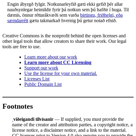
Engin ábyrgð fylgir. Notkunarleyfið gæti ekki gefið þér allar
nauðsynlegar heimildir fyrir þá notkun sem þú hafðir í huga. Til
dæmis, önnur réttarákvæði sem varða
birtingu, friðhelgi, eða
sæmdarrétt
gætu takmarkað hvernig þú getur notað efnið.
Creative Commons is the nonprofit behind the open licenses and
other legal tools that allow creators to share their work. Our legal
tools are free to use.
Learn more about our work
Learn more about CC Licensing
Support our work
Use the license for your own material.
Licenses List
Public Domain List
Footnotes
viðeigandi tilvísanir
— If supplied, you must provide the
name of the creator and attribution parties, a copyright notice, a
license notice, a disclaimer notice, and a link to the material.
CC licenses prior to Version 4.0 also require you to provide the