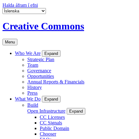
Halda áfram í efni
Creative Commons
Menu
Who We Are
Expand
Strategic Plan
Team
Governance
Opportunities
Annual Reports & Financials
History
Press
What We Do
Expand
Build
Open Infrastructure
Expand
CC Licenses
CC Signals
Public Domain
Chooser