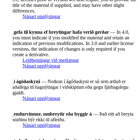
title of the material if supplied, and may have other slight
differences.
Nánari upplýsingar
gefa til kynna ef breytingar hafa verið gerðar
— In 4.0,
you must indicate if you modified the material and retain an
indication of previous modifications. In 3.0 and earlier license
versions, the indication of changes is only required if you
create a derivative.
Leiðbeiningar við merkingar
Nánari upplýsingar
í ágóðaskyni
— Notkun í ágóðaskyni er sú sem ætluð er
aðallega til hagnýtingar í viðskiptum eða gegn fjárhagslegu
gjaldi.
Nánari upplýsingar
endurvinnur, umbreytir eða byggir á
— Það eitt að breyta
sniðinu býr ekki til afleiðu.
Nánari upplýsingar