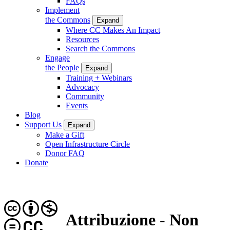
FAQs
Implement
the Commons
Expand
Where CC Makes An Impact
Resources
Search the Commons
Engage
the People
Expand
Training + Webinars
Advocacy
Community
Events
Blog
Support Us
Expand
Make a Gift
Open Infrastructure Circle
Donor FAQ
Donate
Attribuzione - Non
CC