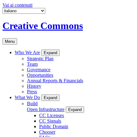
Vai ai contenuti
Creative Commons
Menu
Who We Are
Expand
Strategic Plan
Team
Governance
Opportunities
Annual Reports & Financials
History
Press
What We Do
Expand
Build
Open Infrastructure
Expand
CC Licenses
CC Signals
Public Domain
Chooser