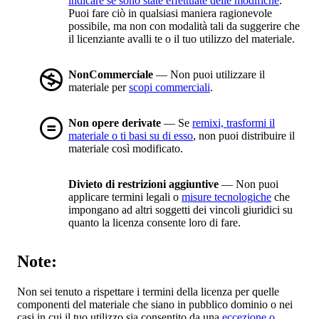
indicare se sono state effettuate delle modifiche
.
Puoi fare ciò in qualsiasi maniera ragionevole
possibile, ma non con modalità tali da suggerire che
il licenziante avalli te o il tuo utilizzo del materiale.
NonCommerciale
— Non puoi utilizzare il
materiale per
scopi commerciali
.
Non opere derivate
— Se
remixi, trasformi il
materiale o ti basi su di esso
, non puoi distribuire il
materiale così modificato.
Divieto di restrizioni aggiuntive
— Non puoi
applicare termini legali o
misure tecnologiche
che
impongano ad altri soggetti dei vincoli giuridici su
quanto la licenza consente loro di fare.
Note:
Non sei tenuto a rispettare i termini della licenza per quelle
componenti del materiale che siano in pubblico dominio o nei
casi in cui il tuo utilizzo sia consentito da una
eccezione o