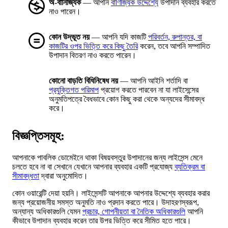
অ-বানিজ্যিক
— আপনি
বাণিজ্যিক উদ্দেশ্যে
উপাদান ব্যবহার করতে
নাও পারেন।
কোন উদ্ভূত নয়
— আপনি যদি কাজটি
পরিবর্তন, রুপান্তর, বা
কাজটির ওপর ভিত্তি করে কিছু তৈরি
করেন, তবে আপনি সম্পাদিত
উপাদান বিতরণ নাও করতে পারেন।
কোনো বাড়তি বিধিনিষেধ নয়
— আপনি আইনি শর্তাদি বা
প্রযুক্তিগত পরিমাপ
প্রয়োগ করতে পারবেন না যা লাইসেন্সের
অনুমতিপত্রে বৈধভাবে কোন কিছু করা থেকে অন্যদের সীমাবদ্ধ
করে।
বিজ্ঞপ্তিসমূহ:
আপনাকে পাবলিক ডোমেইনে থাকা বিষয়বস্তুর উপাদানের জন্য লাইসেন্স মেনে
চলতে হবে না বা সেখানে যেখানে আপনার ব্যবহার একটি প্রযোজ্য
ব্যতিক্রম বা
সীমাবদ্ধতা
দ্বারা অনুমোদিত।
কোন ওয়ারেন্টি দেয়া হয়নি। লাইসেন্সটি আপনাকে আপনার উদ্দেশ্যে ব্যবহার করার
জন্য প্রয়োজনীয় সমস্ত অনুমতি নাও প্রদান করতে পারে। উদাহরণস্বরূপ,
অন্যান্য অধিকারগুলি যেমন
প্রচার, গোপনীয়তা বা নৈতিক অধিকারগুলি
আপনি
কীভাবে উপাদান ব্যবহার করেন তার উপর ভিত্তি করে সীমিত হতে পারে।