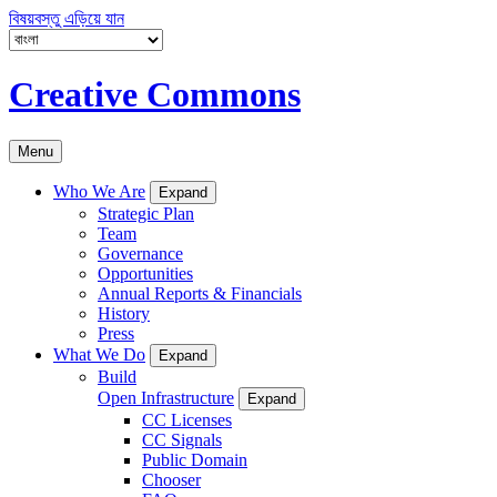
বিষয়বস্তু এড়িয়ে যান
Creative Commons
Menu
Who We Are
Expand
Strategic Plan
Team
Governance
Opportunities
Annual Reports & Financials
History
Press
What We Do
Expand
Build
Open Infrastructure
Expand
CC Licenses
CC Signals
Public Domain
Chooser