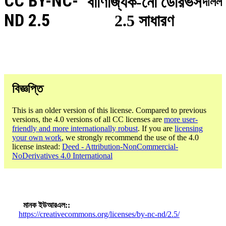
CC BY-NC-
বাণিজ্যিক-নো ডেরিভস
দলিল
ND 2.5
2.5 সাধারণ
বিজ্ঞপ্তি
This is an older version of this license. Compared to previous
versions, the 4.0 versions of all CC licenses are
more user-
friendly and more internationally robust
. If you are
licensing
your own work
, we strongly recommend the use of the 4.0
license instead:
Deed - Attribution-NonCommercial-
NoDerivatives 4.0 International
মানক ইউআরএল:
https://creativecommons.org/licenses/by-nc-nd/2.5/