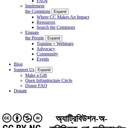
FAQs
Implement
the Commons
Expand
Where CC Makes An Impact
Resources
Search the Commons
Engage
the People
Expand
Training + Webinars
Advocacy
Community
Events
Blog
Support Us
Expand
Make a Gift
Open Infrastructure Circle
Donor FAQ
Donate
অ্যাট্রিবিউশন-অ-