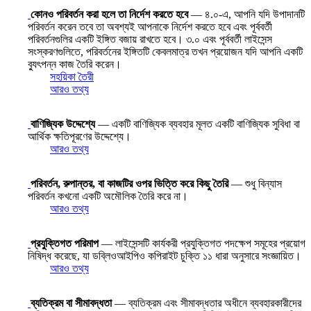
কোনও পরিবর্তন করা হলে তা নির্দেশ করতে হবে
— ৪.০-এ, আপনি যদি উপাদানটি
পরিবর্তন করেন তবে তা অবশ্যই আপনাকে নির্দেশ করতে হবে এবং পূর্ববর্তী
পরিবর্তনগুলির একটি ইঙ্গিত বজায় রাখতে হবে। ৩.০ এবং পূর্ববর্তী লাইসেন্স
সংস্করণগুলিতে, পরিবর্তনের ইঙ্গিতটি কেবলমাত্র তখন প্রয়োজন যদি আপনি একটি
ব্যুৎপন্ন কাজ তৈরি করেন।
সহয়িকা তৈরী
আরও তথ্য
বাণিজ্যিক উদ্দেশ্যে
— একটি বাণিজ্যিক ব্যবহার মূলত একটি বাণিজ্যিক সুবিধা বা
আর্থিক ক্ষতিপূরণের উদ্দেশ্যে।
আরও তথ্য
পরিবর্তন, রুপান্তর, বা কাজটির ওপর ভিত্তি করে কিছু তৈরি
— শুধু বিন্যাস
পরিবর্তন কখনো একটি অমৌলিক তৈরি করে না।
আরও তথ্য
প্রযুক্তিগত পরিমাপ
— লাইসেন্সটি কার্যকরী প্রযুক্তিগত পদক্ষেপ সমূহের প্রয়োগ
নিষিদ্ধ করেছে, যা ডব্লিওআইপিও কপিরাইট চুক্তি ১১ ধারা অনুসারে সংজ্ঞায়িত।
আরও তথ্য
ব্যতিক্রম বা সীমাবদ্ধতা
— ব্যতিক্রম এবং সীমাবদ্ধতার অধীনে ব্যবহারকারীদের