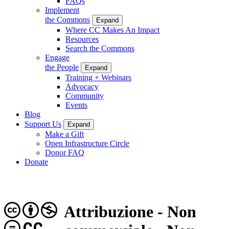
FAQs
Implement
the Commons
Expand
Where CC Makes An Impact
Resources
Search the Commons
Engage
the People
Expand
Training + Webinars
Advocacy
Community
Events
Blog
Support Us
Expand
Make a Gift
Open Infrastructure Circle
Donor FAQ
Donate
Attribuzione - Non
CC