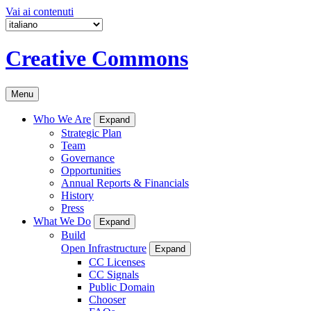
Vai ai contenuti
Creative Commons
Menu
Who We Are
Expand
Strategic Plan
Team
Governance
Opportunities
Annual Reports & Financials
History
Press
What We Do
Expand
Build
Open Infrastructure
Expand
CC Licenses
CC Signals
Public Domain
Chooser