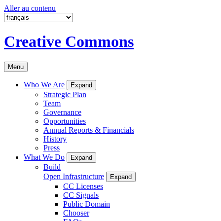
Aller au contenu
Creative Commons
Menu
Who We Are
Expand
Strategic Plan
Team
Governance
Opportunities
Annual Reports & Financials
History
Press
What We Do
Expand
Build
Open Infrastructure
Expand
CC Licenses
CC Signals
Public Domain
Chooser