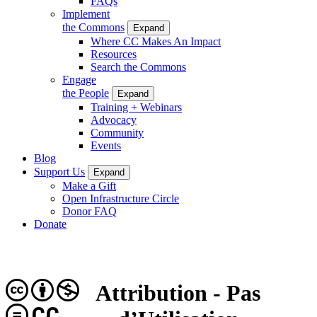
FAQs
Implement
the Commons
Expand
Where CC Makes An Impact
Resources
Search the Commons
Engage
the People
Expand
Training + Webinars
Advocacy
Community
Events
Blog
Support Us
Expand
Make a Gift
Open Infrastructure Circle
Donor FAQ
Donate
Attribution - Pas
CC