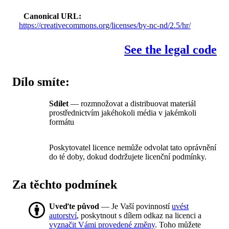
Canonical URL
https://creativecommons.org/licenses/by-nc-nd/2.5/hr/
See the legal code
Dílo smíte:
Sdílet
— rozmnožovat a distribuovat materiál
prostřednictvím jakéhokoli média v jakémkoli
formátu
Poskytovatel licence nemůže odvolat tato oprávnění
do té doby, dokud dodržujete licenční podmínky.
Za těchto podmínek
Uveďte původ
— Je Vaší povinností
uvést
autorství
, poskytnout s dílem odkaz na licenci a
vyznačit Vámi provedené změny
. Toho můžete