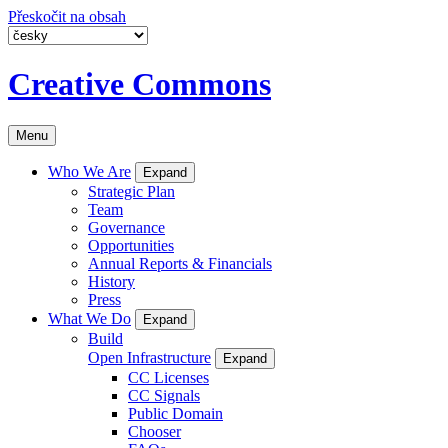
Přeskočit na obsah
Creative Commons
Menu
Who We Are
Expand
Strategic Plan
Team
Governance
Opportunities
Annual Reports & Financials
History
Press
What We Do
Expand
Build
Open Infrastructure
Expand
CC Licenses
CC Signals
Public Domain
Chooser