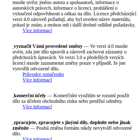
musíte uvést: jméno autora a spoluautorů, informace o
autorských právech, informace o licenci, prohlášení o
vyloučení odpovědnosti a odkaz na dílo. Licence předcházející
verzi 4.0 zároveň požadují, aby byl uveden název materiálu,
pokud je znám, a mohou mít i další drobné odlišné požadavky.
Více informací
vyznačit Vámi provedené změny
— Ve verzi 4.0 musíte
uvést, zda jste dílo upravili a zároveň zachovat záznamy o
předchozích úpravách. Ve verzi 3.0 a předešlých verzích
licencí musíte zaznamenat změny pouze v případě, že jste
vytvořili odvozené dílo.
Průvodce označením
Více informací
komerční účely
— Komerčním využitím se rozumí použít
dílo za účelem obchodního zisku nebo peněžní odměny.
Více informací
zpracujete, zpracujete s jinými díly, doplníte nebo jinak
změníte
— Pouhá změna formátu nikdy nevytváří odvozené
dílo.
Více informací