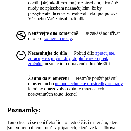
docílit jakýmkoli rozumným způsobem, nicméně
nikdy ne způsobem naznačujícím, že by
poskytovatel licence schvaloval nebo podporoval
Vás nebo Váš způsob užití díla.
Neužívejte dílo komerčně
— Je zakázáno užívat
dílo pro
komerční účely
.
Nezasahujte do díla
— Pokud dílo
zpracujete,
zpracujete s jinými díly, doplníte nebo jinak
změníte
, nesmíte toto upravené dílo dále šířit.
Žádná další omezení
— Nesmíte použít právní
omezení nebo
účinné technické prostředky ochrany
,
které by omezovaly ostatní v možnostech
poskytnutých touto licencí.
Poznámky:
Touto licencí se není třeba řídit ohledně částí materiálu, které
jsou volným dílem, popř. v případech, které lze klasifikovat