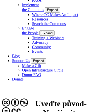
FAQs
Implement
the Commons
Expand
Where CC Makes An Impact
Resources
Search the Commons
Engage
the People
Expand
Training + Webinars
Advocacy
Community
Events
Blog
Support Us
Expand
Make a Gift
Open Infrastructure Circle
Donor FAQ
Donate
Uveďte původ-
CC