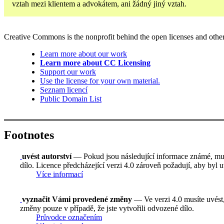
vztah mezi klientem a advokátem, ani žádný jiný vztah.
Creative Commons is the nonprofit behind the open licenses and other le
Learn more about our work
Learn more about CC Licensing
Support our work
Use the license for your own material.
Seznam licencí
Public Domain List
Footnotes
uvést autorství
— Pokud jsou následující informace známé, musí
dílo. Licence předcházející verzi 4.0 zároveň požadují, aby byl
Více informací
vyznačit Vámi provedené změny
— Ve verzi 4.0 musíte uvést,
změny pouze v případě, že jste vytvořili odvozené dílo.
Průvodce označením