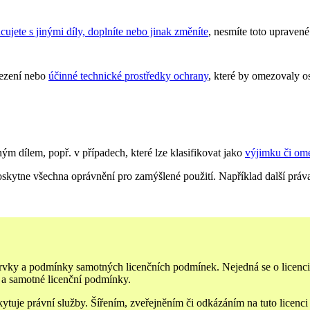
acujete s jinými díly, doplníte nebo jinak změníte
, nesmíte toto upravené d
ezení nebo
účinné technické prostředky ochrany
, které by omezovaly o
lným dílem, popř. v případech, které lze klasifikovat jako
výjimku či om
skytne všechna oprávnění pro zamýšlené použití. Například další práv
 prvky a podmínky samotných licenčních podmínek. Nejedná se o licenc
í a samotné licenční podmínky.
je právní služby. Šířením, zveřejněním či odkázáním na tuto licenci ne