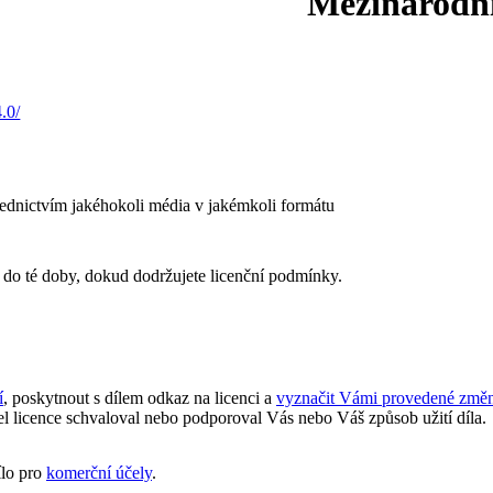
Mezinárodn
.0/
řednictvím jakéhokoli média v jakémkoli formátu
 do té doby, dokud dodržujete licenční podmínky.
í
, poskytnout s dílem odkaz na licenci a
vyznačit Vámi provedené změ
l licence schvaloval nebo podporoval Vás nebo Váš způsob užití díla.
ílo pro
komerční účely
.