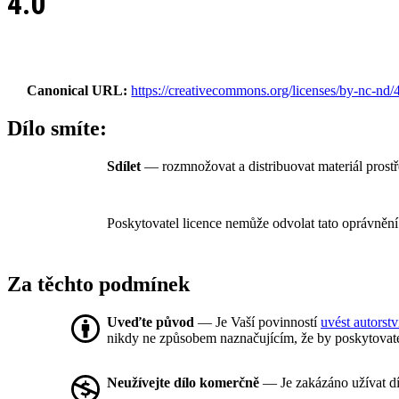
4.0
Canonical URL
https://creativecommons.org/licenses/by-nc-nd/4
Dílo smíte:
Sdílet
— rozmnožovat a distribuovat materiál prost
Poskytovatel licence nemůže odvolat tato oprávnění
Za těchto podmínek
Uveďte původ
— Je Vaší povinností
uvést autorstv
nikdy ne způsobem naznačujícím, že by poskytovate
Neužívejte dílo komerčně
— Je zakázáno užívat d