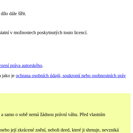
ílo dále šířit.
statní v možnostech poskytnutých touto licencí.
ezení práva autorského
.
a jako je
ochrana osobních údajů, soukromí nebo osobnostních práv
i a samo o sobě nemá žádnou právní váhu. Před vlastním
bo její zkrácené znění, neboli deed, které ji shrnuje, nevzniká