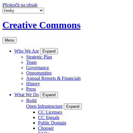
Přeskočit na obsah
Creative Commons
Menu
Who We Are
Expand
Strategic Plan
Team
Governance
Opportunities
Annual Reports & Financials
History
Press
What We Do
Expand
Build
Open Infrastructure
Expand
CC Licenses
CC Signals
Public Domain
Chooser