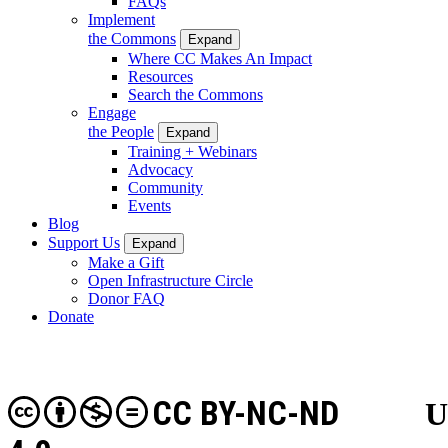
FAQs
Implement
the Commons
Expand
Where CC Makes An Impact
Resources
Search the Commons
Engage
the People
Expand
Training + Webinars
Advocacy
Community
Events
Blog
Support Us
Expand
Make a Gift
Open Infrastructure Circle
Donor FAQ
Donate
CC BY-NC-ND
U