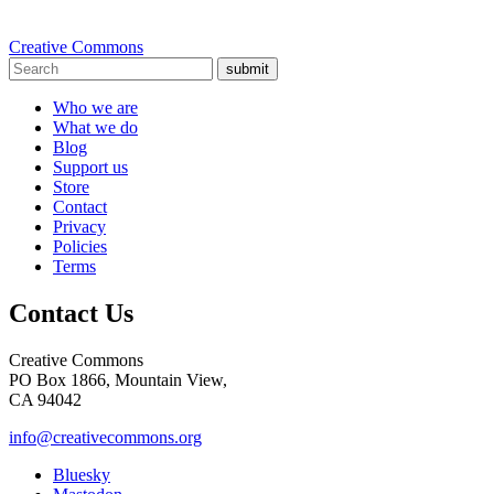
Creative Commons
submit
Who we are
What we do
Blog
Support us
Store
Contact
Privacy
Policies
Terms
Contact Us
Creative Commons
PO Box 1866, Mountain View,
CA 94042
info@creativecommons.org
Bluesky