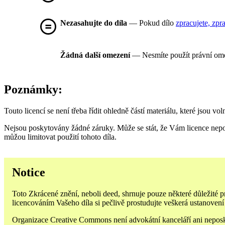
Nezasahujte do díla
— Pokud dílo
zpracujete, zpr
Žádná další omezení
— Nesmíte použít právní om
Poznámky:
Touto licencí se není třeba řídit ohledně částí materiálu, které jsou vo
Nejsou poskytovány žádné záruky. Může se stát, že Vám licence nepo
můžou limitovat použití tohoto díla.
Notice
Toto Zkrácené znění, neboli deed, shrnuje pouze některé důležité
licencováním Vašeho díla si pečlivě prostudujte veškerá ustanoven
Organizace Creative Commons není advokátní kanceláří ani neposkytu