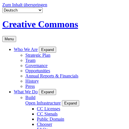
Zum Inhalt überspringen
Creative Commons
Menu
Who We Are
Expand
Strategic Plan
Team
Governance
Opportunities
Annual Reports & Financials
History
Press
What We Do
Expand
Build
Open Infrastructure
Expand
CC Licenses
CC Signals
Public Domain
Chooser