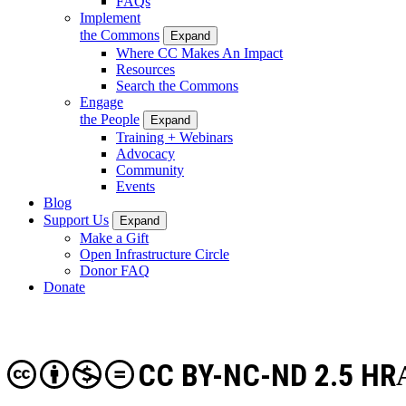
FAQs
Implement
the Commons
Expand
Where CC Makes An Impact
Resources
Search the Commons
Engage
the People
Expand
Training + Webinars
Advocacy
Community
Events
Blog
Support Us
Expand
Make a Gift
Open Infrastructure Circle
Donor FAQ
Donate
CC BY-NC-ND 2.5 HR