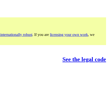
internationally robust
. If you are
licensing your own work
, we
See the legal code