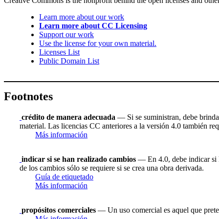
Creative Commons is the nonprofit behind the open licenses and other le
Learn more about our work
Learn more about CC Licensing
Support our work
Use the license for your own material.
Licenses List
Public Domain List
Footnotes
crédito de manera adecuada
— Si se suministran, debe brindar 
material. Las licencias CC anteriores a la versión 4.0 también requ
Más información
indicar si se han realizado cambios
— En 4.0, debe indicar si h
de los cambios sólo se requiere si se crea una obra derivada.
Guía de etiquetado
Más información
propósitos comerciales
— Un uso comercial es aquel que prete
Más información