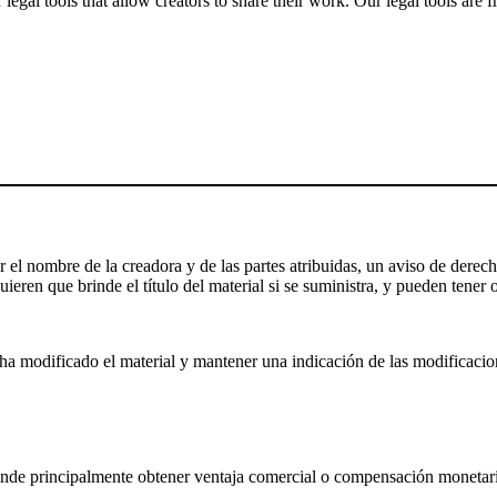
gal tools that allow creators to share their work. Our legal tools are fr
el nombre de la creadora y de las partes atribuidas, un aviso de derecho
ieren que brinde el título del material si se suministra, y pueden tener o
a modificado el material y mantener una indicación de las modificaciones
nde principalmente obtener ventaja comercial o compensación monetari