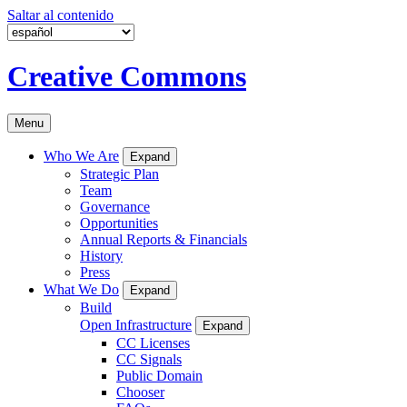
Saltar al contenido
Creative Commons
Menu
Who We Are
Expand
Strategic Plan
Team
Governance
Opportunities
Annual Reports & Financials
History
Press
What We Do
Expand
Build
Open Infrastructure
Expand
CC Licenses
CC Signals
Public Domain
Chooser