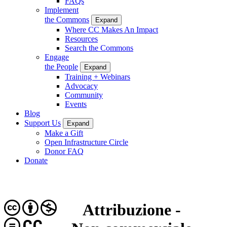
FAQs
Implement
the Commons
Expand
Where CC Makes An Impact
Resources
Search the Commons
Engage
the People
Expand
Training + Webinars
Advocacy
Community
Events
Blog
Support Us
Expand
Make a Gift
Open Infrastructure Circle
Donor FAQ
Donate
Attribuzione -
CC