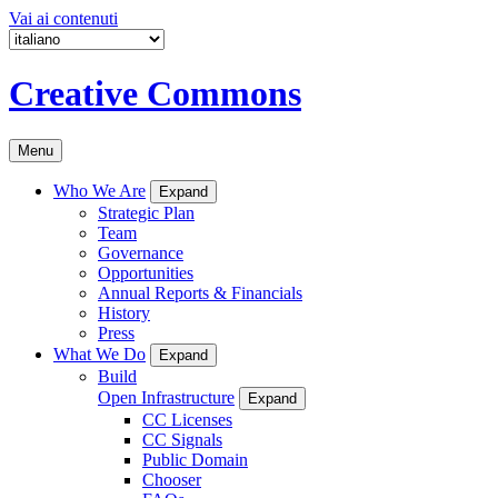
Vai ai contenuti
Creative Commons
Menu
Who We Are
Expand
Strategic Plan
Team
Governance
Opportunities
Annual Reports & Financials
History
Press
What We Do
Expand
Build
Open Infrastructure
Expand
CC Licenses
CC Signals
Public Domain
Chooser