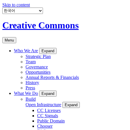
Skip to content
Creative Commons
Menu
Who We Are
Expand
Strategic Plan
Team
Governance
Opportunities
Annual Reports & Financials
History
Press
What We Do
Expand
Build
Open Infrastructure
Expand
CC Licenses
CC Signals
Public Domain
Chooser