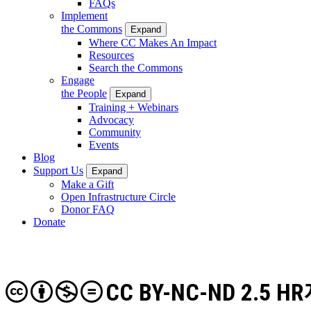
FAQs
Implement
the Commons
Expand
Where CC Makes An Impact
Resources
Search the Commons
Engage
the People
Expand
Training + Webinars
Advocacy
Community
Events
Blog
Support Us
Expand
Make a Gift
Open Infrastructure Circle
Donor FAQ
Donate
CC BY-NC-ND 2.5 HR