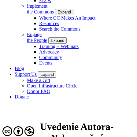
FAQs
Implement
the Commons
Expand
Where CC Makes An Impact
Resources
Search the Commons
Engage
the People
Expand
Training + Webinars
Advocacy
Community
Events
Blog
Support Us
Expand
Make a Gift
Open Infrastructure Circle
Donor FAQ
Donate
Uvedenie Autora-