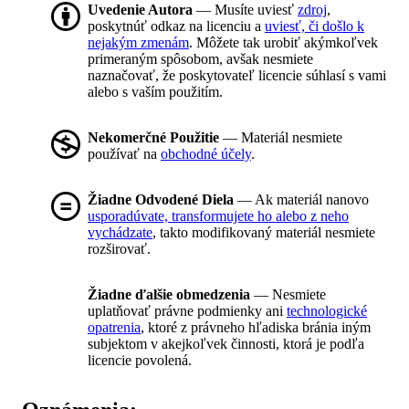
Uvedenie Autora
— Musíte uviesť
zdroj
,
poskytnúť odkaz na licenciu a
uviesť, či došlo k
nejakým zmenám
. Môžete tak urobiť akýmkoľvek
primeraným spôsobom, avšak nesmiete
naznačovať, že poskytovateľ licencie súhlasí s vami
alebo s vaším použitím.
Nekomerčné Použitie
— Materiál nesmiete
používať na
obchodné účely
.
Žiadne Odvodené Diela
— Ak materiál nanovo
usporadúvate, transformujete ho alebo z neho
vychádzate
, takto modifikovaný materiál nesmiete
rozširovať.
Žiadne ďalšie obmedzenia
— Nesmiete
uplatňovať právne podmienky ani
technologické
opatrenia
, ktoré z právneho hľadiska bránia iným
subjektom v akejkoľvek činnosti, ktorá je podľa
licencie povolená.