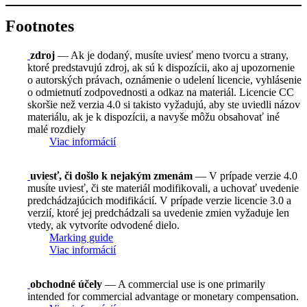
Footnotes
zdroj
— Ak je dodaný, musíte uviesť meno tvorcu a strany,
ktoré predstavujú zdroj, ak sú k dispozícii, ako aj upozornenie
o autorských právach, oznámenie o udelení licencie, vyhlásenie
o odmietnutí zodpovednosti a odkaz na materiál. Licencie CC
skoršie než verzia 4.0 si takisto vyžadujú, aby ste uviedli názov
materiálu, ak je k dispozícii, a navyše môžu obsahovať iné
malé rozdiely
Viac informácií
uviesť, či došlo k nejakým zmenám
— V prípade verzie 4.0
musíte uviesť, či ste materiál modifikovali, a uchovať uvedenie
predchádzajúcich modifikácií. V prípade verzie licencie 3.0 a
verzií, ktoré jej predchádzali sa uvedenie zmien vyžaduje len
vtedy, ak vytvoríte odvodené dielo.
Marking guide
Viac informácií
obchodné účely
— A commercial use is one primarily
intended for commercial advantage or monetary compensation.