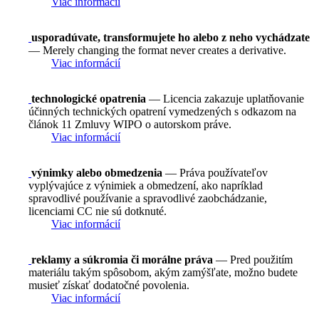
Viac informácií
usporadúvate, transformujete ho alebo z neho vychádzate
— Merely changing the format never creates a derivative.
Viac informácií
technologické opatrenia
— Licencia zakazuje uplatňovanie
účinných technických opatrení vymedzených s odkazom na
článok 11 Zmluvy WIPO o autorskom práve.
Viac informácií
výnimky alebo obmedzenia
— Práva používateľov
vyplývajúce z výnimiek a obmedzení, ako napríklad
spravodlivé používanie a spravodlivé zaobchádzanie,
licenciami CC nie sú dotknuté.
Viac informácií
reklamy a súkromia či morálne práva
— Pred použitím
materiálu takým spôsobom, akým zamýšľate, možno budete
musieť získať dodatočné povolenia.
Viac informácií