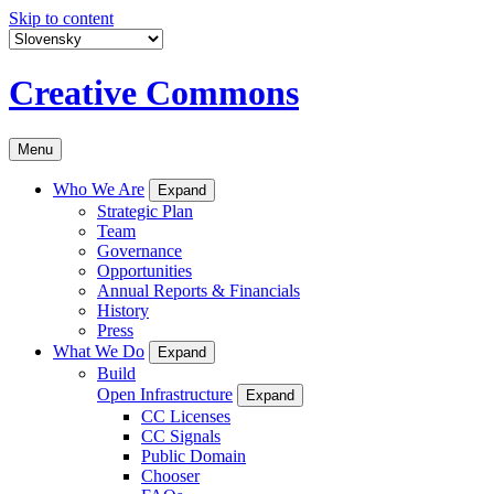
Skip to content
Creative Commons
Menu
Who We Are
Expand
Strategic Plan
Team
Governance
Opportunities
Annual Reports & Financials
History
Press
What We Do
Expand
Build
Open Infrastructure
Expand
CC Licenses
CC Signals
Public Domain
Chooser