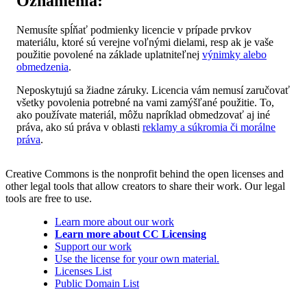
Oznámenia:
Nemusíte spĺňať podmienky licencie v prípade prvkov
materiálu, ktoré sú verejne voľnými dielami, resp ak je vaše
použitie povolené na základe uplatniteľnej
výnimky alebo
obmedzenia
.
Neposkytujú sa žiadne záruky. Licencia vám nemusí zaručovať
všetky povolenia potrebné na vami zamýšľané použitie. To,
ako používate materiál, môžu napríklad obmedzovať aj iné
práva, ako sú práva v oblasti
reklamy a súkromia či morálne
práva
.
Creative Commons is the nonprofit behind the open licenses and
other legal tools that allow creators to share their work. Our legal
tools are free to use.
Learn more about our work
Learn more about CC Licensing
Support our work
Use the license for your own material.
Licenses List
Public Domain List