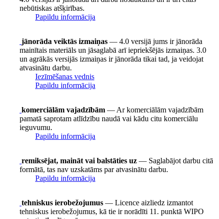
nebūtiskas atšķirības.
Papildu informācija
jānorāda veiktās izmaiņas
— 4.0 versijā jums ir jānorāda
mainītais materiāls un jāsaglabā arī iepriekšējās izmaiņas. 3.0
un agrākās versijās izmaiņas ir jānorāda tikai tad, ja veidojat
atvasinātu darbu.
Iezīmēšanas vednis
Papildu informācija
komerciālām vajadzībām
— Ar komerciālām vajadzībām
pamatā saprotam atlīdzību naudā vai kādu citu komerciālu
ieguvumu.
Papildu informācija
remiksējat, maināt vai balstāties uz
— Saglabājot darbu citā
formātā, tas nav uzskatāms par atvasinātu darbu.
Papildu informācija
tehniskus ierobežojumus
— Licence aizliedz izmantot
tehniskus ierobežojumus, kā tie ir norādīti 11. punktā WIPO