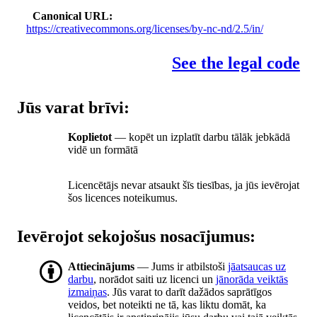
Canonical URL
https://creativecommons.org/licenses/by-nc-nd/2.5/in/
See the legal code
Jūs varat brīvi:
Koplietot
— kopēt un izplatīt darbu tālāk jebkādā
vidē un formātā
Licencētājs nevar atsaukt šīs tiesības, ja jūs ievērojat
šos licences noteikumus.
Ievērojot sekojošus nosacījumus:
Attiecinājums
— Jums ir atbilstoši
jāatsaucas uz
darbu
, norādot saiti uz licenci un
jānorāda veiktās
izmaiņas
. Jūs varat to darīt dažādos saprātīgos
veidos, bet noteikti ne tā, kas liktu domāt, ka