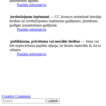
autortiesību līgumā.
Papildu informācija
ierobežojumu izņēmumi
— CC licences neietekmē lietotāju
tiesības un ierobežojumus izņēmumu gadījumos, piemēram,
godīgās izmantošanas gadījumā.
Papildu informācija
publiskuma, privātuma vai morālās tiesības
— Jums var
būt nepieciešama papildu atļauja, lai lietotu materiālu tā, kā to
vēlaties.
Papildu informācija
Creative Commons
submit