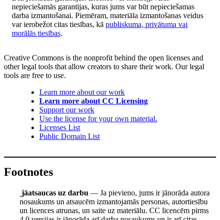
nepieciešamās garantijas, kuras jums var būt nepieciešamas
darba izmantošanai. Piemēram, materiāla izmantošanas veidus
var ierobežot citas tiesības, kā
publiskuma, privātuma vai
morālās tiesības
.
Creative Commons is the nonprofit behind the open licenses and
other legal tools that allow creators to share their work. Our legal
tools are free to use.
Learn more about our work
Learn more about CC Licensing
Support our work
Use the license for your own material.
Licenses List
Public Domain List
Footnotes
jāatsaucas uz darbu
— Ja pievieno, jums ir jānorāda autora
nosaukums un atsaucēm izmantojamās personas, autortiesību
un licences atrunas, un saite uz materiālu. CC licencēm pirms
4.0 versijas ir jānorāda arī darba nosaukums un ir arī citas