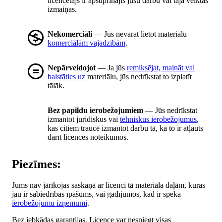
licencētājs ir apstiprinājis jūsu darbu vai tajā veiktās
izmaiņas.
Nekomerciāli
— Jūs nevarat lietot materiālu
komerciālām vajadzībām
.
Nepārveidojot
— Ja jūs
remiksējat, maināt vai
balstāties uz
materiālu, jūs nedrīkstat to izplatīt
tālāk.
Bez papildu ierobežojumiem
— Jūs nedrīkstat
izmantot juridiskus vai
tehniskus ierobežojumus
,
kas citiem traucē izmantot darbu tā, kā to ir atļauts
darīt licences noteikumos.
Piezīmes:
Jums nav jārīkojas saskaņā ar licenci tā materiāla daļām, kuras
jau ir sabiedrības īpašums, vai gadījumos, kad ir spēkā
ierobežojumu izņēmumi
.
Bez jebkādas garantijas. Licence var nesniegt visas