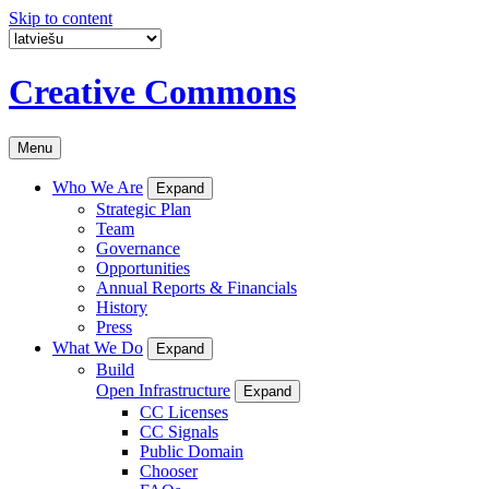
Skip to content
Creative Commons
Menu
Who We Are
Expand
Strategic Plan
Team
Governance
Opportunities
Annual Reports & Financials
History
Press
What We Do
Expand
Build
Open Infrastructure
Expand
CC Licenses
CC Signals
Public Domain
Chooser