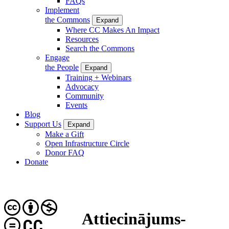
FAQs
Implement
the Commons
Expand
Where CC Makes An Impact
Resources
Search the Commons
Engage
the People
Expand
Training + Webinars
Advocacy
Community
Events
Blog
Support Us
Expand
Make a Gift
Open Infrastructure Circle
Donor FAQ
Donate
Attiecinājums-
CC