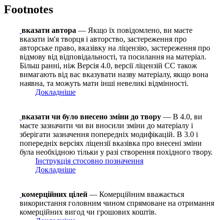
Footnotes
вказати автора
— Якщо їх повідомлено, ви маєте
вказати ім'я творця і авторство, застереження про
авторське право, вказівку на ліцензію, застереження про
відмову від відповідальності, та посилання на матеріал.
Більш ранні, ніж Версія 4.0, версії ліцензій CC також
вимагають від вас вказувати назву матеріалу, якщо вона
наявна, та можуть мати інші невеликі відмінності.
Докладніше
вказати чи було внесено зміни до твору
— В 4.0, ви
маєте зазначити чи ви вносили зміни до матеріалу і
зберігати зазначення попередніх модифікацій. В 3.0 і
попередніх версіях ліцензії вказівка про внесені зміни
була необхідною тільки у разі створення похідного твору.
Інструкція стосовно позначення
Докладніше
комерційних цілей
— Комерційним вважається
використання головним чином спрямоване на отримання
комерційних вигод чи грошових коштів.