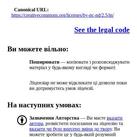
Canonical URL
https://creativecommons.org/licenses/by-nc-nd/2.5/in/
See the legal code
Ви можете вільно:
Поширювати
— копіювати і розповсюджувати
матеріал у будь-якому вигляді чи форматі
Ліцензіар не може відкликати ці дозволи поки
ви дотримуєтесь умов ліцензії.
На наступних умовах:
Зазначення Авторства
— Ви маєте
вказати
автора
, розмістити посилання на ліцензію та
вказати чи було внесено зміни до твору
. Ви
можете зробити це у будь-який розумний