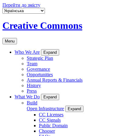
Перейти до змісту
Creative Commons
Menu
Who We Are
Expand
Strategic Plan
Team
Governance
Opportunities
Annual Reports & Financials
History
Press
What We Do
Expand
Build
Open Infrastructure
Expand
CC Licenses
CC Signals
Public Domain
Chooser