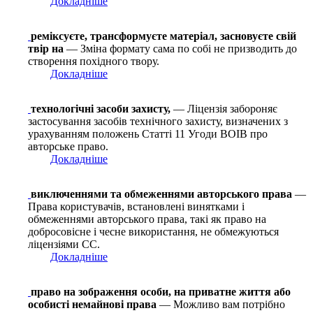
Докладніше
реміксуєте, трансформуєте матеріал, засновуєте свій
твір на
— Зміна формату сама по собі не призводить до
створення похідного твору.
Докладніше
технологічні засоби захисту,
— Ліцензія забороняє
застосування засобів технічного захисту, визначених з
урахуванням положень Статті 11 Угоди ВОІВ про
авторське право.
Докладніше
виключеннями та обмеженнями авторського права
—
Права користувачів, встановлені винятками і
обмеженнями авторського права, такі як право на
добросовісне і чесне використання, не обмежуються
ліцензіями СС.
Докладніше
право на зображення особи, на приватне життя або
особисті немайнові права
— Можливо вам потрібно