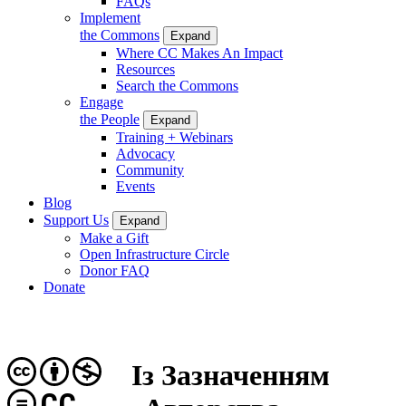
FAQs
Implement
the Commons
Expand
Where CC Makes An Impact
Resources
Search the Commons
Engage
the People
Expand
Training + Webinars
Advocacy
Community
Events
Blog
Support Us
Expand
Make a Gift
Open Infrastructure Circle
Donor FAQ
Donate
Із Зазначенням
CC