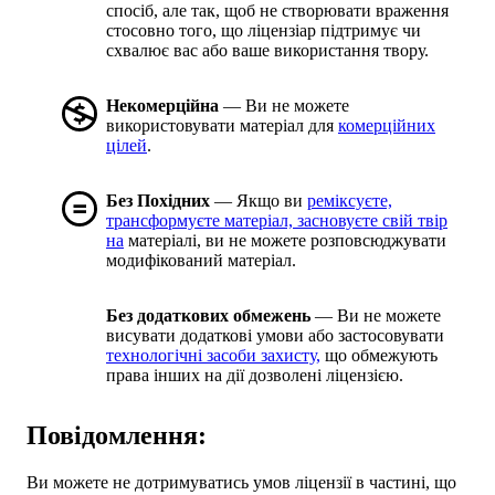
спосіб, але так, щоб не створювати враження
стосовно того, що ліцензіар підтримує чи
схвалює вас або ваше використання твору.
Некомерційна
— Ви не можете
використовувати матеріал для
комерційних
цілей
.
Без Похідних
— Якщо ви
реміксуєте,
трансформуєте матеріал, засновуєте свій твір
на
матеріалі, ви не можете розповсюджувати
модифікований матеріал.
Без додаткових обмежень
— Ви не можете
висувати додаткові умови або застосовувати
технологічні засоби захисту,
що обмежують
права інших на дії дозволені ліцензією.
Повідомлення:
Ви можете не дотримуватись умов ліцензії в частині, що