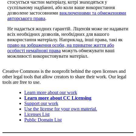
стосується частин матеріалу, котрі знаходяться у
суспільному надбанні, або коли ваше використання
дозволене застосовними
виключеннями та обмеженнями
авторського права
.
Не надається жодних гарантій. Ліцензія може не надавати
всіх необхідних дозволів, необхідних для вашого
використання матеріалу. Наприклад, інші права, такі як
право на зображення особи, на приватне життя або
особисті немайнові права
можуть обмежувати ваші
можливості використовувати матеріал.
Creative Commons is the nonprofit behind the open licenses and
other legal tools that allow creators to share their work. Our legal
tools are free to use.
Learn more about our work
Learn more about CC Licensing
Support our work
Use the license for your own material.
Licenses List
Public Domain List