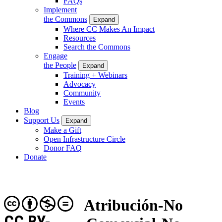
FAQs
Implement
the Commons
Expand
Where CC Makes An Impact
Resources
Search the Commons
Engage
the People
Expand
Training + Webinars
Advocacy
Community
Events
Blog
Support Us
Expand
Make a Gift
Open Infrastructure Circle
Donor FAQ
Donate
Atribución-No
CC BY-