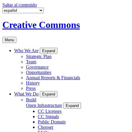
Saltar al contenido
Creative Commons
Menu
Who We Are
Expand
Strategic Plan
Team
Governance
Opportunities
Annual Reports & Financials
History
Press
What We Do
Expand
Build
Open Infrastructure
Expand
CC Licenses
CC Signals
Public Domain
Chooser