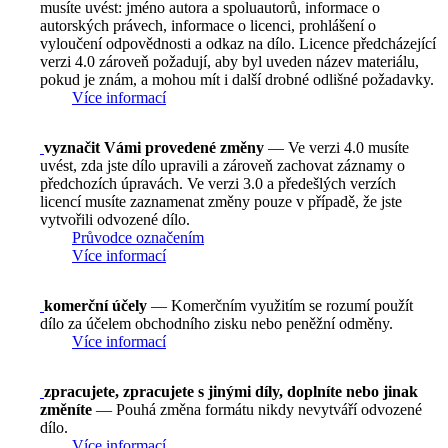
musíte uvést: jméno autora a spoluautorů, informace o
autorských právech, informace o licenci, prohlášení o
vyloučení odpovědnosti a odkaz na dílo. Licence předcházející
verzi 4.0 zároveň požadují, aby byl uveden název materiálu,
pokud je znám, a mohou mít i další drobné odlišné požadavky.
Více informací
vyznačit Vámi provedené změny
— Ve verzi 4.0 musíte
uvést, zda jste dílo upravili a zároveň zachovat záznamy o
předchozích úpravách. Ve verzi 3.0 a předešlých verzích
licencí musíte zaznamenat změny pouze v případě, že jste
vytvořili odvozené dílo.
Průvodce označením
Více informací
komerční účely
— Komerčním využitím se rozumí použít
dílo za účelem obchodního zisku nebo peněžní odměny.
Více informací
zpracujete, zpracujete s jinými díly, doplníte nebo jinak
změníte
— Pouhá změna formátu nikdy nevytváří odvozené
dílo.
Více informací