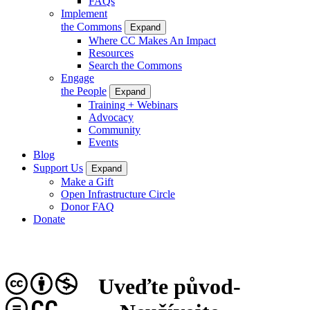
FAQs
Implement
the Commons
Expand
Where CC Makes An Impact
Resources
Search the Commons
Engage
the People
Expand
Training + Webinars
Advocacy
Community
Events
Blog
Support Us
Expand
Make a Gift
Open Infrastructure Circle
Donor FAQ
Donate
Uveďte původ-
CC