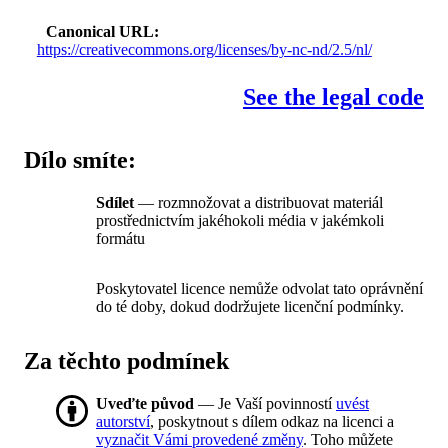
Canonical URL
https://creativecommons.org/licenses/by-nc-nd/2.5/nl/
See the legal code
Dílo smíte:
Sdílet
— rozmnožovat a distribuovat materiál
prostřednictvím jakéhokoli média v jakémkoli
formátu
Poskytovatel licence nemůže odvolat tato oprávnění
do té doby, dokud dodržujete licenční podmínky.
Za těchto podmínek
Uveďte původ
— Je Vaší povinností
uvést
autorství
, poskytnout s dílem odkaz na licenci a
vyznačit Vámi provedené změny
. Toho můžete