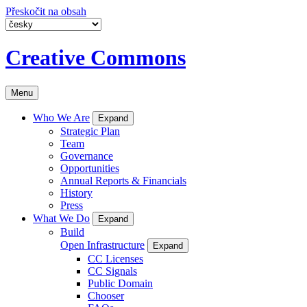
Přeskočit na obsah
Creative Commons
Menu
Who We Are
Expand
Strategic Plan
Team
Governance
Opportunities
Annual Reports & Financials
History
Press
What We Do
Expand
Build
Open Infrastructure
Expand
CC Licenses
CC Signals
Public Domain
Chooser