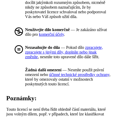
docílit jakýmkoli rozumným způsobem, nicméně
nikdy ne způsobem naznačujícím, že by
poskytovatel licence schvaloval nebo podporoval
Vás nebo Váš způsob užití díla.
Neužívejte dílo komerčně
— Je zakázáno užívat
dílo pro
komerční účely
.
Nezasahujte do díla
— Pokud dílo
zpracujete,
zpracujete s jinými díly, doplníte nebo jinak
změníte
, nesmíte toto upravené dílo dále šířit.
Žádná další omezení
— Nesmíte použít právní
omezení nebo
účinné technické prostředky ochrany
,
které by omezovaly ostatní v možnostech
poskytnutých touto licencí.
Poznámky:
Touto licencí se není třeba řídit ohledně částí materiálu, které
jsou volným dílem, popř. v případech, které lze klasifikovat