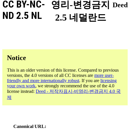
CC BY-NC-
영리-변경금지
Deed
ND 2.5 NL
2.5 네덜란드
Notice
This is an older version of this license. Compared to previous
versions, the 4.0 versions of all CC licenses are
more user-
friendly and more internationally robust
. If you are
licensing
your own work
, we strongly recommend the use of the 4.0
license instead:
Deed - 저작자표시-비영리-변경금지 4.0 국
제
Canonical URL