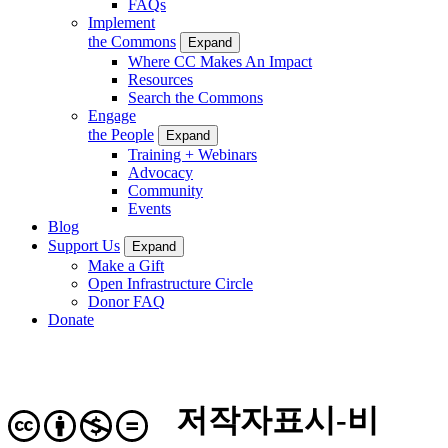
FAQs
Implement
the Commons
Expand
Where CC Makes An Impact
Resources
Search the Commons
Engage
the People
Expand
Training + Webinars
Advocacy
Community
Events
Blog
Support Us
Expand
Make a Gift
Open Infrastructure Circle
Donor FAQ
Donate
저작자표시-비