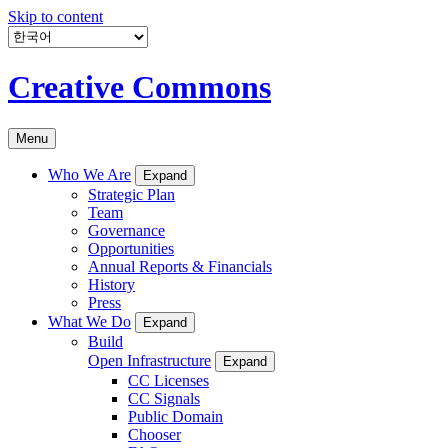
Skip to content
Creative Commons
Menu
Who We Are
Expand
Strategic Plan
Team
Governance
Opportunities
Annual Reports & Financials
History
Press
What We Do
Expand
Build
Open Infrastructure
Expand
CC Licenses
CC Signals
Public Domain
Chooser