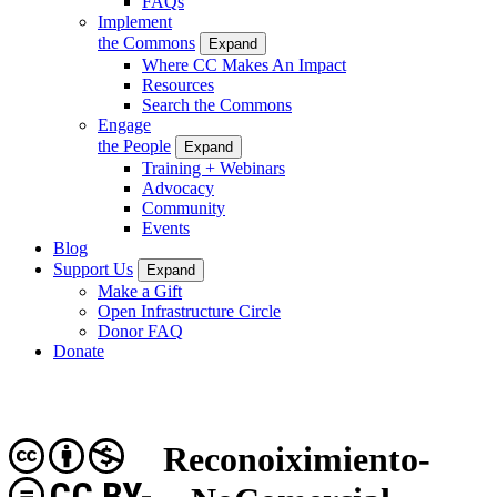
FAQs
Implement
the Commons
Expand
Where CC Makes An Impact
Resources
Search the Commons
Engage
the People
Expand
Training + Webinars
Advocacy
Community
Events
Blog
Support Us
Expand
Make a Gift
Open Infrastructure Circle
Donor FAQ
Donate
Reconoiximiento-
CC BY-