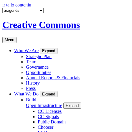
ir ta lo conteniu
Creative Commons
Menu
Who We Are
Expand
Strategic Plan
Team
Governance
Opportunities
Annual Reports & Financials
History
Press
What We Do
Expand
Build
Open Infrastructure
Expand
CC Licenses
CC Signals
Public Domain
Chooser