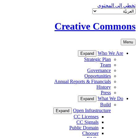
تخطي إلى المحتوى
Creative Commons
Menu
Who We Are
Expand
Strategic Plan
Team
Governance
Opportunities
Annual Reports & Financials
History
Press
What We Do
Expand
Build
Open Infrastructure
Expand
CC Licenses
CC Signals
Public Domain
Chooser