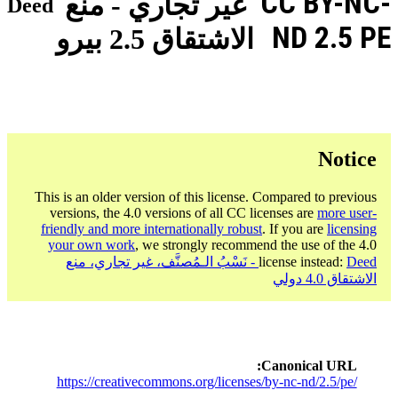
CC BY-NC-
غير تجاري - منع
Deed
ND 2.5 PE
الاشتقاق 2.5 بيرو
Notice
This is an older version of this license. Compared to previous
versions, the 4.0 versions of all CC licenses are
more user-
friendly and more internationally robust
. If you are
licensing
your own work
, we strongly recommend the use of the 4.0
license instead:
Deed - نَسْبُ الـمُصنَّف، غير تجاري، منع
الاشتقاق 4.0 دولي
Canonical URL
https://creativecommons.org/licenses/by-nc-nd/2.5/pe/