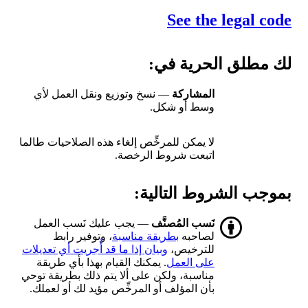
See the legal code
لك مطلق الحرية في:
المشاركة
— نسخ وتوزيع ونقل العمل لأي
وسط أو شكل.
لا يمكن للمرخِّص إلغاء هذه الصلاحيات طالما
اتبعت شروط الرخصة.
بموجب الشروط التالية:
نَسب المُصنَّف
— يجب عليك نَسب العمل
لصاحبه
بطريقة مناسبة
، وتوفير رابط
للترخيص،
وبيان إذا ما قد أُجريت أي تعديلات
على العمل
. يمكنك القيام بهذا بأي طريقة
مناسبة، ولكن على ألا يتم ذلك بطريقة توحي
بأن المؤلف أو المرخِّص مؤيد لك أو لعملك.