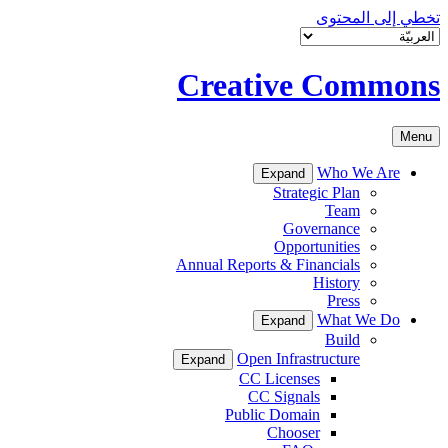
تخطي إلى المحتوى
Creative Commons
Menu
Who We Are
Expand
Strategic Plan
Team
Governance
Opportunities
Annual Reports & Financials
History
Press
What We Do
Expand
Build
Open Infrastructure
Expand
CC Licenses
CC Signals
Public Domain
Chooser