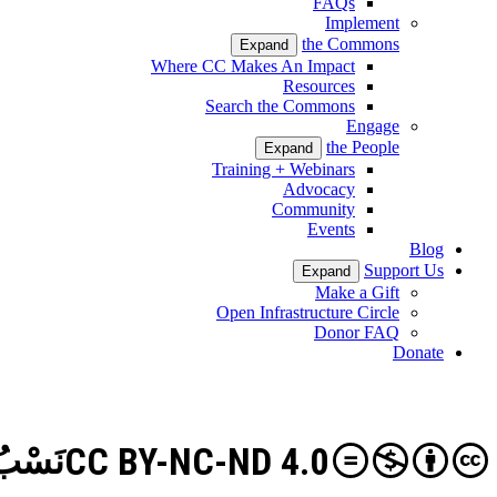
FAQs
Implement
the Commons
Expand
Where CC Makes An Impact
Resources
Search the Commons
Engage
the People
Expand
Training + Webinars
Advocacy
Community
Events
Blog
Support Us
Expand
Make a Gift
Open Infrastructure Circle
Donor FAQ
Donate
CC BY-NC-ND 4.0
نَسْبُ