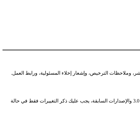
ر، وملاحظات الترخيص، وإشعار إخلاء المسئولية، ورابط العمل.
— في الإصدارة 4.0، يجب عليك ذكر وتوضيح أي تغيير أجريته على المُصنَّف. في الإصدارة 3.0 والإصدارات السابقة، يجب عليك ذكر التغييرات فقط في حالة