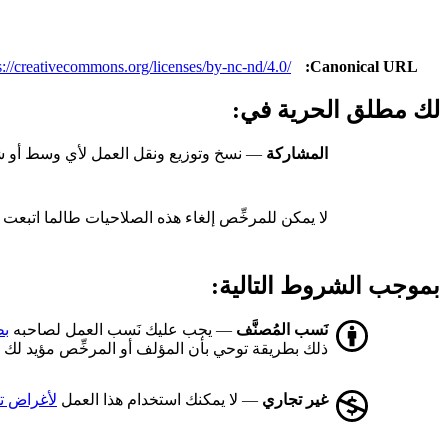
s://creativecommons.org/licenses/by-nc-nd/4.0/
Canonical URL
لك مطلق الحرية في:
المشاركة
— نسخ وتوزيع ونقل العمل لأي وسط أو 
لا يمكن للمرخِّص إلغاء هذه الصلاحيات طالما اتبع
بموجب الشروط التالية:
نَسب المُصنَّف
— يجب عليك نَسب العمل لصاحبه
بط
ذلك بطريقة توحي بأن المؤلف أو المرخِّص مؤيد لك أ
غير تجاري
— لا يمكنك استخدام هذا العمل
لأغراض ت