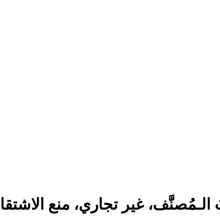
 الـمُصنَّف، غير تجاري، منع الاشتقاق 4.0 د