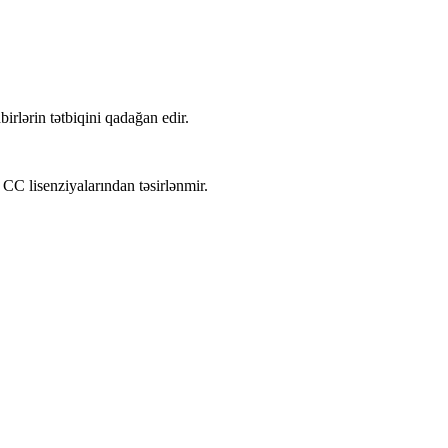
lərin tətbiqini qadağan edir.
 CC lisenziyalarından təsirlənmir.