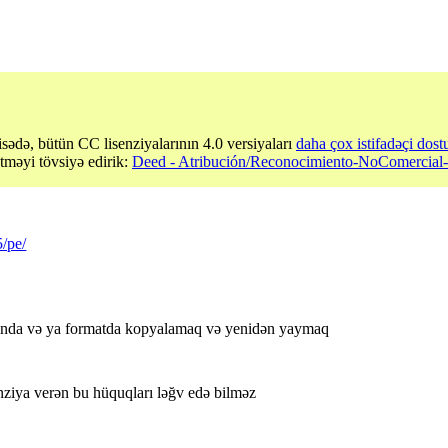
sədə, bütün CC lisenziyalarının 4.0 versiyaları
daha çox istifadəçi dost
etməyi tövsiyə edirik:
Deed - Atribución/Reconocimiento-NoComercial-S
5/pe/
ısında və ya formatda kopyalamaq və yenidən yaymaq
enziya verən bu hüquqları ləğv edə bilməz