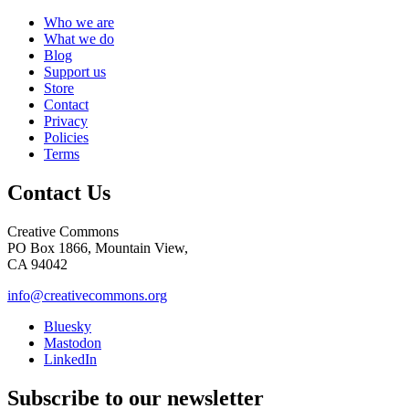
Who we are
What we do
Blog
Support us
Store
Contact
Privacy
Policies
Terms
Contact Us
Creative Commons
PO Box 1866, Mountain View,
CA 94042
info@creativecommons.org
Bluesky
Mastodon
LinkedIn
Subscribe to our newsletter