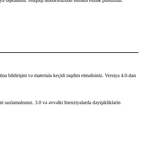
a təşkilatıdır. Hüquqi alətlərimizdən istifadə etmək pulsuzdur.
mtina bildirişini və materiala keçidi təqdim etməlisiniz. Versiya 4.0-dan
ni saxlamalısınız. 3.0 və əvvəlki lisenziyalarda dəyişikliklərin