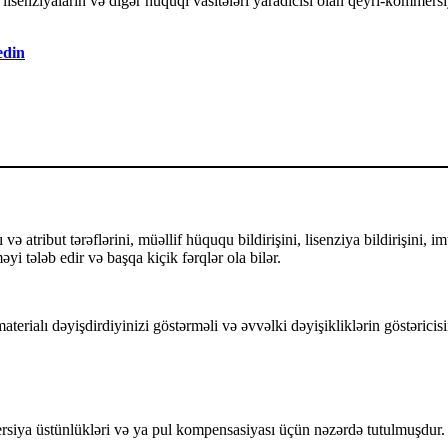
senziyaların və digər hüquqi vasitələri yaradıcısı olan qeyri-kommersiy
edin
ə atribut tərəflərini, müəllif hüququ bildirişini, lisenziya bildirişini, i
yi tələb edir və başqa kiçik fərqlər ola bilər.
terialı dəyişdirdiyinizi göstərməli və əvvəlki dəyişikliklərin göstəricisi
iya üstünlükləri və ya pul kompensasiyası üçün nəzərdə tutulmuşdur.