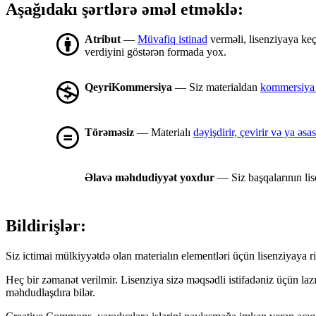
Aşağıdakı şərtlərə əməl etməklə:
Atribut
—
Müvafiq istinad
verməli, lisenziyaya keç
verdiyini göstərən formada yox.
QeyriKommersiya
— Siz materialdan
kommersiya 
Törəməsiz
— Materialı
dəyişdirir, çevirir və ya ə
Əlavə məhdudiyyət yoxdur
— Siz başqalarının lis
Bildirişlər:
Siz ictimai mülkiyyətdə olan materialın elementləri üçün lisenziyaya ri
Heç bir zəmanət verilmir. Lisenziya sizə məqsədli istifadəniz üçün la
məhdudlaşdıra bilər.