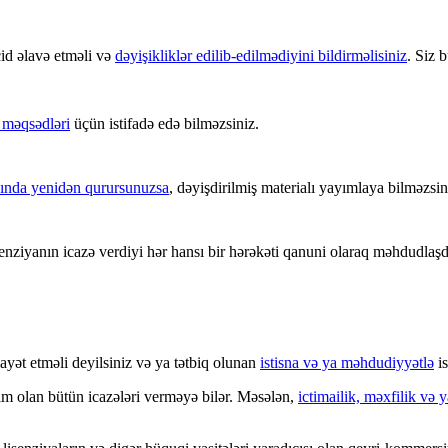
id əlavə etməli və
dəyişikliklər edilib-edilmədiyini bildirməlisiniz
. Siz 
məqsədləri
üçün istifadə edə bilməzsiniz.
sasında yenidən qurursunuzsa
, dəyişdirilmiş materialı yayımlaya bilməzsin
enziyanın icazə verdiyi hər hansı bir hərəkəti qanuni olaraq məhdudlaşd
ayət etməli deyilsiniz və ya tətbiq olunan
istisna və ya məhdudiyyətlə
is
zım olan bütün icazələri verməyə bilər. Məsələn,
ictimailik, məxfilik və