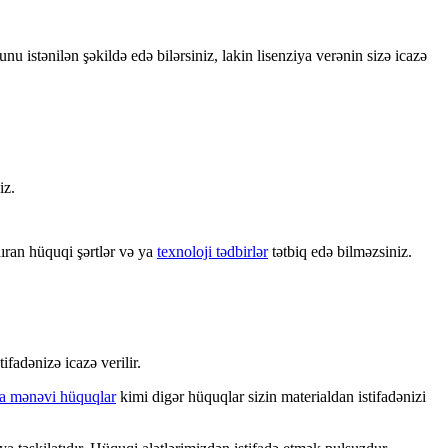
bunu istənilən şəkildə edə bilərsiniz, lakin lisenziya verənin sizə icazə
iz.
ıran hüquqi şərtlər və ya
texnoloji tədbirlər
tətbiq edə bilməzsiniz.
tifadənizə icazə verilir.
 ya mənəvi hüquqlar
kimi digər hüquqlar sizin materialdan istifadənizi