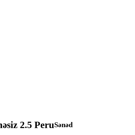
siz 2.5 Peru
Sənəd