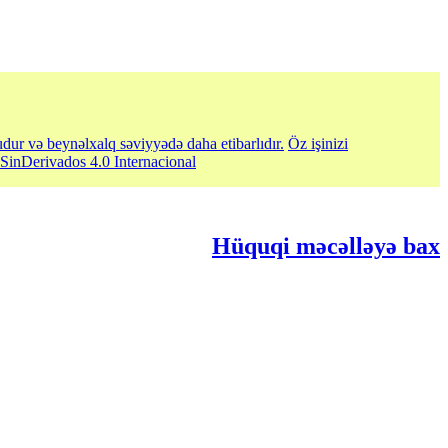
udur və beynəlxalq səviyyədə daha etibarlıdır.
Öz işinizi
inDerivados 4.0 Internacional
Hüquqi məcəlləyə bax