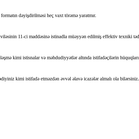
ormatın dəyişdirilməsi heç vaxt törəmə yaratmır.
nin 11-ci maddəsinə istinadla müəyyən edilmiş effektiv texniki tədbir
ləşmə kimi istisnalar və məhdudiyyətlər altında istifadəçilərin hüquqları
iyiniz kimi istifadə etməzdən əvvəl əlavə icazələr almalı ola bilərsiniz.