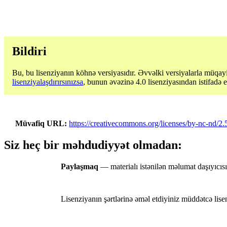
Bildiri
Bu, bu lisenziyanın köhnə versiyasıdır. Əvvəlki versiyalarla müqayi
lisenziyalaşdırırsınızsa
, bunun əvəzinə 4.0 lisenziyasından istifadə 
Müvafiq URL
https://creativecommons.org/licenses/by-nc-nd/2.
Siz heç bir məhdudiyyət olmadan:
Paylaşmaq
— materialı istənilən məlumat daşıyıc
Lisenziyanın şərtlərinə əməl etdiyiniz müddətcə lis