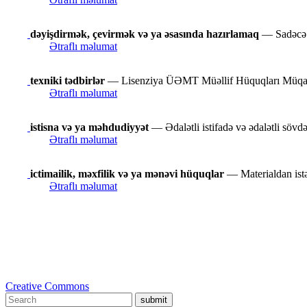
dəyişdirmək, çevirmək və ya əsasında hazırlamaq
— Sadəcə f
Ətraflı məlumat
texniki tədbirlər
— Lisenziya ÜƏMT Müəllif Hüquqları Müqaviləsi
Ətraflı məlumat
istisna və ya məhdudiyyət
— Ədalətli istifadə və ədalətli sövdə
Ətraflı məlumat
ictimailik, məxfilik və ya mənəvi hüquqlar
— Materialdan istəd
Ətraflı məlumat
Creative Commons
submit