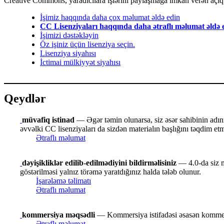
Creative Commons, yaradıcılara işlərini paylaşmağa imkan verən açıq li
İşimiz haqqında daha çox məlumat əldə edin
CC Lisenziyaları haqqında daha ətraflı məlumat əldə 
İşimizi dəstəkləyin
Öz işiniz üçün lisenziya seçin.
Lisenziya siyahısı
İctimai mülkiyyət siyahısı
Qeydlər
müvafiq istinad
— Əgər təmin olunarsa, siz əsər sahibinin adını v
əvvəlki CC lisenziyaları da sizdən materialın başlığını təqdim etmə
Ətraflı məlumat
dəyişikliklər edilib-edilmədiyini bildirməlisiniz
— 4.0-da siz ma
göstərilməsi yalnız törəmə yaratdığınız halda tələb olunur.
İşarələmə təlimatı
Ətraflı məlumat
kommersiya məqsədli
— Kommersiya istifadəsi əsasən kommers
Ətraflı məlumat