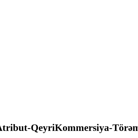
Atribut-QeyriKommersiya-Törəmə