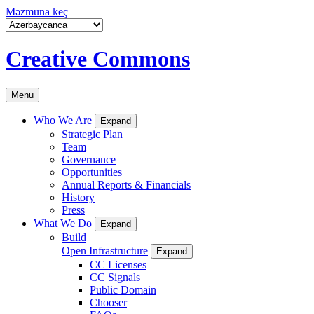
Məzmuna keç
Creative Commons
Menu
Who We Are
Expand
Strategic Plan
Team
Governance
Opportunities
Annual Reports & Financials
History
Press
What We Do
Expand
Build
Open Infrastructure
Expand
CC Licenses
CC Signals
Public Domain
Chooser