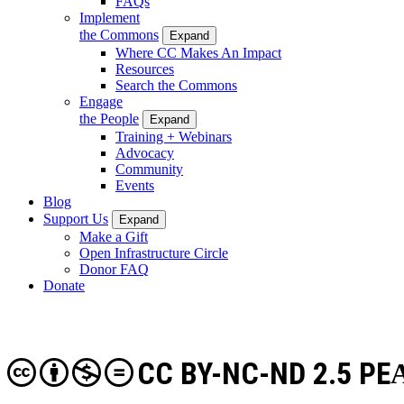
FAQs
Implement
the Commons
Expand
Where CC Makes An Impact
Resources
Search the Commons
Engage
the People
Expand
Training + Webinars
Advocacy
Community
Events
Blog
Support Us
Expand
Make a Gift
Open Infrastructure Circle
Donor FAQ
Donate
CC BY-NC-ND 2.5 PE