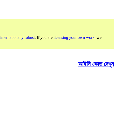
internationally robust
. If you are
licensing your own work
, we
আইনি কোড দেখুন