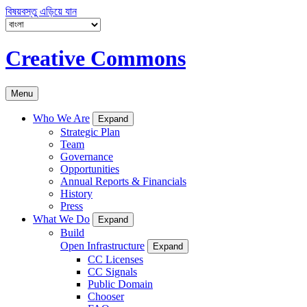
বিষয়বস্তু এড়িয়ে যান
Creative Commons
Menu
Who We Are
Expand
Strategic Plan
Team
Governance
Opportunities
Annual Reports & Financials
History
Press
What We Do
Expand
Build
Open Infrastructure
Expand
CC Licenses
CC Signals
Public Domain
Chooser