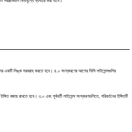
সরঞ্জামগুলি বিনামূল্যে ব্যবহার করা যাবে।
পাদানের একটি লিঙ্ক সরবরাহ করতে হবে। ৪.০ সংস্করণের আগের সিসি লাইসেন্সগুলির
গিত বজায় রাখতে হবে। ৩.০ এবং পূর্ববর্তী লাইসেন্স সংস্করণগুলিতে, পরিবর্তনের ইঙ্গিতটি