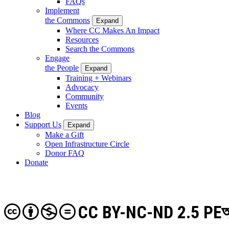
FAQs
Implement
the Commons
Expand
Where CC Makes An Impact
Resources
Search the Commons
Engage
the People
Expand
Training + Webinars
Advocacy
Community
Events
Blog
Support Us
Expand
Make a Gift
Open Infrastructure Circle
Donor FAQ
Donate
CC BY-NC-ND 2.5 PE
অ