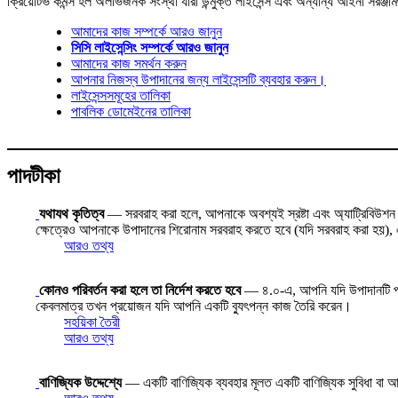
ক্রিয়েটিভ কমন্স হল অলাভজনক সংস্থা যারা উন্মুক্ত লাইসেন্স এবং অন্যান্য আইনী সরঞ্জা
আমাদের কাজ সম্পর্কে আরও জানুন
সিসি লাইসেন্সিং সম্পর্কে আরও জানুন
আমাদের কাজ সমর্থন করুন
আপনার নিজস্ব উপাদানের জন্য লাইসেন্সটি ব্যবহার করুন।
লাইসেন্সসমূহের তালিকা
পাবলিক ডোমেইনের তালিকা
পাদটীকা
যথাযথ কৃতিত্ব
— সরবরাহ করা হলে, আপনাকে অবশ্যই স্রষ্টা এবং অ্যাট্রিবিউশন পার
ক্ষেত্রেও আপনাকে উপাদানের শিরোনাম সরবরাহ করতে হবে (যদি সরবরাহ করা হয়), এব
আরও তথ্য
কোনও পরিবর্তন করা হলে তা নির্দেশ করতে হবে
— ৪.০-এ, আপনি যদি উপাদানটি পরিবর্
কেবলমাত্র তখন প্রয়োজন যদি আপনি একটি ব্যুৎপন্ন কাজ তৈরি করেন।
সহয়িকা তৈরী
আরও তথ্য
বাণিজ্যিক উদ্দেশ্যে
— একটি বাণিজ্যিক ব্যবহার মূলত একটি বাণিজ্যিক সুবিধা বা আর্