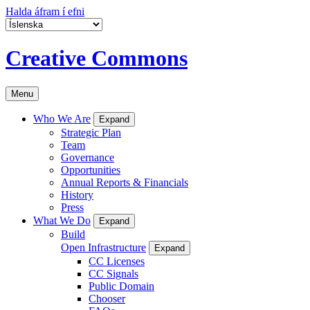
Halda áfram í efni
Creative Commons
Menu
Who We Are
Expand
Strategic Plan
Team
Governance
Opportunities
Annual Reports & Financials
History
Press
What We Do
Expand
Build
Open Infrastructure
Expand
CC Licenses
CC Signals
Public Domain
Chooser