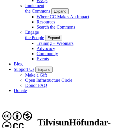
FAQs
Implement
the Commons
Expand
Where CC Makes An Impact
Resources
Search the Commons
Engage
the People
Expand
Training + Webinars
Advocacy
Community
Events
Blog
Support Us
Expand
Make a Gift
Open Infrastructure Circle
Donor FAQ
Donate
TilvísunHöfundar-
CC