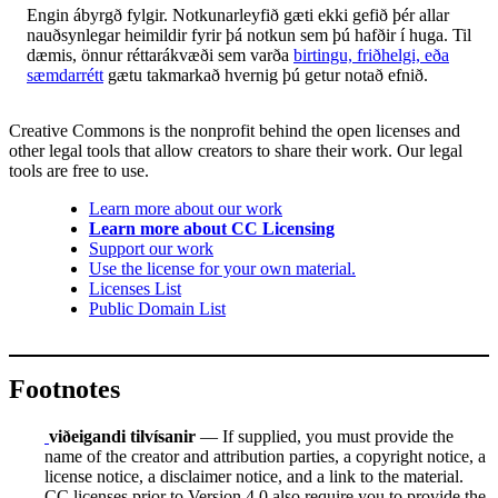
Engin ábyrgð fylgir. Notkunarleyfið gæti ekki gefið þér allar
nauðsynlegar heimildir fyrir þá notkun sem þú hafðir í huga. Til
dæmis, önnur réttarákvæði sem varða
birtingu, friðhelgi, eða
sæmdarrétt
gætu takmarkað hvernig þú getur notað efnið.
Creative Commons is the nonprofit behind the open licenses and
other legal tools that allow creators to share their work. Our legal
tools are free to use.
Learn more about our work
Learn more about CC Licensing
Support our work
Use the license for your own material.
Licenses List
Public Domain List
Footnotes
viðeigandi tilvísanir
— If supplied, you must provide the
name of the creator and attribution parties, a copyright notice, a
license notice, a disclaimer notice, and a link to the material.
CC licenses prior to Version 4.0 also require you to provide the