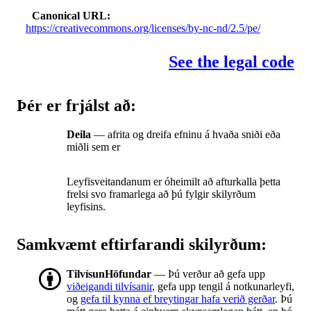
Canonical URL
https://creativecommons.org/licenses/by-nc-nd/2.5/pe/
See the legal code
Þér er frjálst að:
Deila
— afrita og dreifa efninu á hvaða sniði eða
miðli sem er
Leyfisveitandanum er óheimilt að afturkalla þetta
frelsi svo framarlega að þú fylgir skilyrðum
leyfisins.
Samkvæmt eftirfarandi skilyrðum:
TilvísunHöfundar
— Þú verður að gefa upp
viðeigandi tilvísanir
, gefa upp tengil á notkunarleyfi,
og
gefa til kynna ef breytingar hafa verið gerðar
. Þú