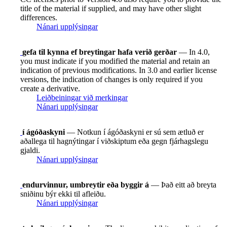
title of the material if supplied, and may have other slight
differences.
Nánari upplýsingar
gefa til kynna ef breytingar hafa verið gerðar
— In 4.0,
you must indicate if you modified the material and retain an
indication of previous modifications. In 3.0 and earlier license
versions, the indication of changes is only required if you
create a derivative.
Leiðbeiningar við merkingar
Nánari upplýsingar
í ágóðaskyni
— Notkun í ágóðaskyni er sú sem ætluð er
aðallega til hagnýtingar í viðskiptum eða gegn fjárhagslegu
gjaldi.
Nánari upplýsingar
endurvinnur, umbreytir eða byggir á
— Það eitt að breyta
sniðinu býr ekki til afleiðu.
Nánari upplýsingar