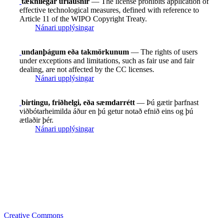
tæknilegar úrlausnir
— The license prohibits application of
effective technological measures, defined with reference to
Article 11 of the WIPO Copyright Treaty.
Nánari upplýsingar
undanþágum eða takmörkunum
— The rights of users
under exceptions and limitations, such as fair use and fair
dealing, are not affected by the CC licenses.
Nánari upplýsingar
birtingu, friðhelgi, eða sæmdarrétt
— Þú gætir þarfnast
viðbótarheimilda áður en þú getur notað efnið eins og þú
ætlaðir þér.
Nánari upplýsingar
Creative Commons