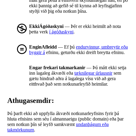
mátt gera þetta á einhvern skynsamlegan hátt, en þó
ekki þannig að gefið sé til kynna að leyfisgjafinn
styðji við þig eða notkun þína.
EkkiÁgóðaskyni
— Þér er ekki heimilt að nota
þetta verk
í ágóðaskyni
.
EnginAfleidd
— Ef þú
endurvinnur, umbreytir eða
byggir á
efninu, geturðu ekki dreift breytta efninu.
Engar frekari takmarkanir
— Þú mátt ekki setja
inn lagaleg ákvæði eða
tæknilegar úrlausnir
sem
gætu hindrað aðra á lagalega vísu við að gera
eitthvað það sem notkunarleyfið heimilar.
Athugasemdir:
Þú þarft ekki að uppfylla ákvæði notkunarleyfisins fyrir þá
hluta efnisins sem séu í almannaeigu (public domain) eða þar
sem notkun þín sé leyfð samkvæmt
undanþágum eða
takmörkunum
.