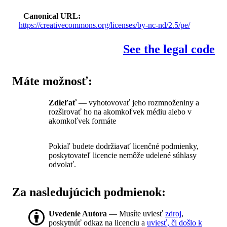
Canonical URL
https://creativecommons.org/licenses/by-nc-nd/2.5/pe/
See the legal code
Máte možnosť:
Zdieľať
— vyhotovovať jeho rozmnoženiny a
rozširovať ho na akomkoľvek médiu alebo v
akomkoľvek formáte
Pokiaľ budete dodržiavať licenčné podmienky,
poskytovateľ licencie nemôže udelené súhlasy
odvolať.
Za nasledujúcich podmienok:
Uvedenie Autora
— Musíte uviesť
zdroj
,
poskytnúť odkaz na licenciu a
uviesť, či došlo k