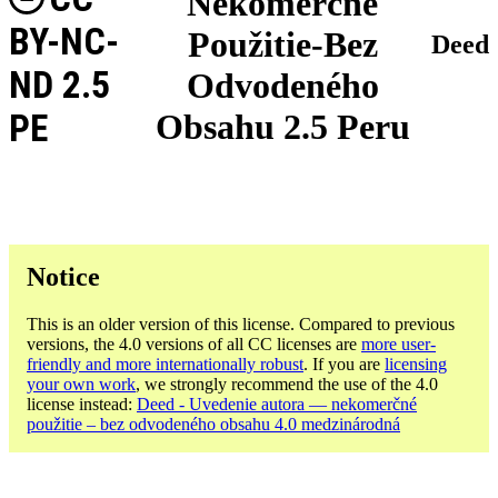
Nekomerčné
BY-NC-
Použitie-Bez
Deed
ND 2.5
Odvodeného
PE
Obsahu 2.5 Peru
Notice
This is an older version of this license. Compared to previous
versions, the 4.0 versions of all CC licenses are
more user-
friendly and more internationally robust
. If you are
licensing
your own work
, we strongly recommend the use of the 4.0
license instead:
Deed - Uvedenie autora — nekomerčné
použitie – bez odvodeného obsahu 4.0 medzinárodná