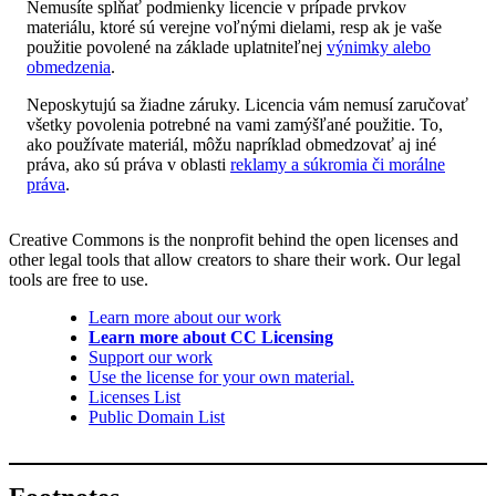
Nemusíte spĺňať podmienky licencie v prípade prvkov
materiálu, ktoré sú verejne voľnými dielami, resp ak je vaše
použitie povolené na základe uplatniteľnej
výnimky alebo
obmedzenia
.
Neposkytujú sa žiadne záruky. Licencia vám nemusí zaručovať
všetky povolenia potrebné na vami zamýšľané použitie. To,
ako používate materiál, môžu napríklad obmedzovať aj iné
práva, ako sú práva v oblasti
reklamy a súkromia či morálne
práva
.
Creative Commons is the nonprofit behind the open licenses and
other legal tools that allow creators to share their work. Our legal
tools are free to use.
Learn more about our work
Learn more about CC Licensing
Support our work
Use the license for your own material.
Licenses List
Public Domain List