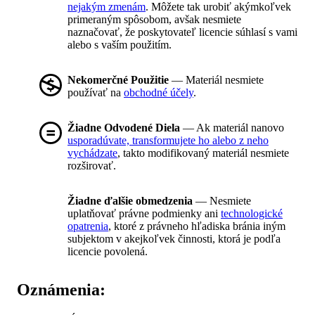
nejakým zmenám
. Môžete tak urobiť akýmkoľvek
primeraným spôsobom, avšak nesmiete
naznačovať, že poskytovateľ licencie súhlasí s vami
alebo s vaším použitím.
Nekomerčné Použitie
— Materiál nesmiete
používať na
obchodné účely
.
Žiadne Odvodené Diela
— Ak materiál nanovo
usporadúvate, transformujete ho alebo z neho
vychádzate
, takto modifikovaný materiál nesmiete
rozširovať.
Žiadne ďalšie obmedzenia
— Nesmiete
uplatňovať právne podmienky ani
technologické
opatrenia
, ktoré z právneho hľadiska bránia iným
subjektom v akejkoľvek činnosti, ktorá je podľa
licencie povolená.
Oznámenia: