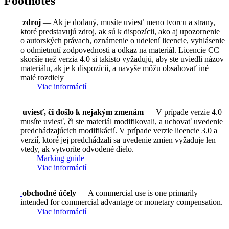
Footnotes
zdroj
— Ak je dodaný, musíte uviesť meno tvorcu a strany,
ktoré predstavujú zdroj, ak sú k dispozícii, ako aj upozornenie
o autorských právach, oznámenie o udelení licencie, vyhlásenie
o odmietnutí zodpovednosti a odkaz na materiál. Licencie CC
skoršie než verzia 4.0 si takisto vyžadujú, aby ste uviedli názov
materiálu, ak je k dispozícii, a navyše môžu obsahovať iné
malé rozdiely
Viac informácií
uviesť, či došlo k nejakým zmenám
— V prípade verzie 4.0
musíte uviesť, či ste materiál modifikovali, a uchovať uvedenie
predchádzajúcich modifikácií. V prípade verzie licencie 3.0 a
verzií, ktoré jej predchádzali sa uvedenie zmien vyžaduje len
vtedy, ak vytvoríte odvodené dielo.
Marking guide
Viac informácií
obchodné účely
— A commercial use is one primarily
intended for commercial advantage or monetary compensation.
Viac informácií