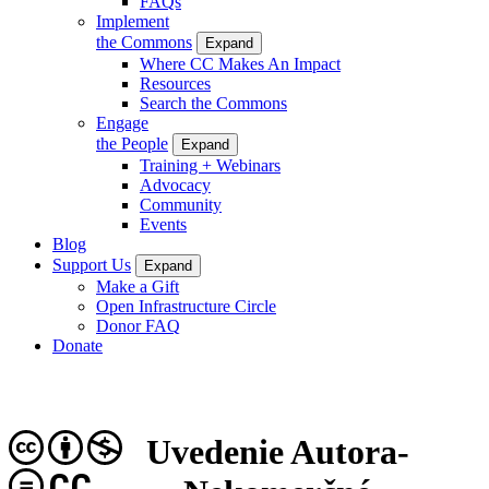
FAQs
Implement
the Commons
Expand
Where CC Makes An Impact
Resources
Search the Commons
Engage
the People
Expand
Training + Webinars
Advocacy
Community
Events
Blog
Support Us
Expand
Make a Gift
Open Infrastructure Circle
Donor FAQ
Donate
Uvedenie Autora-
CC