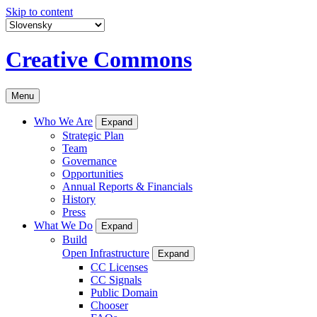
Skip to content
Creative Commons
Menu
Who We Are
Expand
Strategic Plan
Team
Governance
Opportunities
Annual Reports & Financials
History
Press
What We Do
Expand
Build
Open Infrastructure
Expand
CC Licenses
CC Signals
Public Domain
Chooser