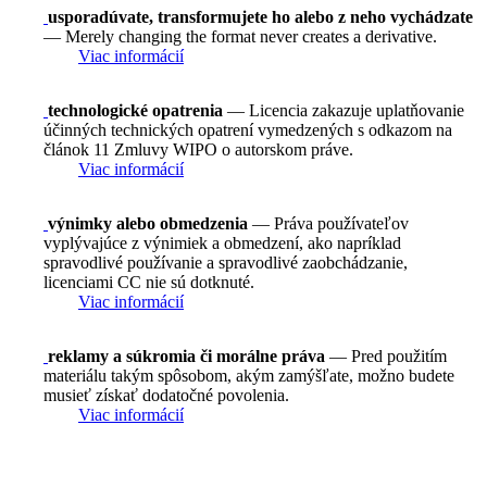
usporadúvate, transformujete ho alebo z neho vychádzate
— Merely changing the format never creates a derivative.
Viac informácií
technologické opatrenia
— Licencia zakazuje uplatňovanie
účinných technických opatrení vymedzených s odkazom na
článok 11 Zmluvy WIPO o autorskom práve.
Viac informácií
výnimky alebo obmedzenia
— Práva používateľov
vyplývajúce z výnimiek a obmedzení, ako napríklad
spravodlivé používanie a spravodlivé zaobchádzanie,
licenciami CC nie sú dotknuté.
Viac informácií
reklamy a súkromia či morálne práva
— Pred použitím
materiálu takým spôsobom, akým zamýšľate, možno budete
musieť získať dodatočné povolenia.
Viac informácií